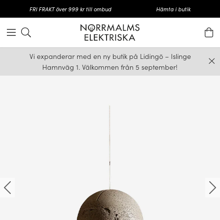
FRI FRAKT över 999 kr till ombud
Hämta i butik
Vi expanderar med en ny butik på Lidingö – Islinge
Hamnväg 1. Välkommen från 5 september!