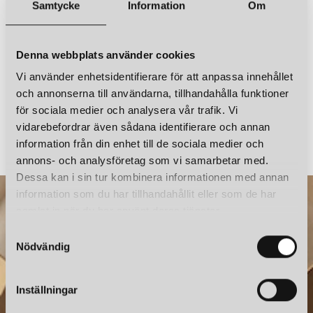
Samtycke
Information
Om
Denna webbplats använder cookies
Vi använder enhetsidentifierare för att anpassa innehållet
och annonserna till användarna, tillhandahålla funktioner
för sociala medier och analysera vår trafik. Vi
TECNOLUMEN
TECNOLUMEN
TRABANT 3 Ø14 TAKLAMPA BETONG/MATT GLAS
vidarebefordrar även sådana identifierare och annan
information från din enhet till de sociala medier och
7 865 kr
8 725 kr
annons- och analysföretag som vi samarbetar med.
Dessa kan i sin tur kombinera informationen med annan
information som du har tillhandahållit eller som de har
samlat in när du har använt deras tjänster.
S
Nödvändig
a
m
t
Inställningar
y