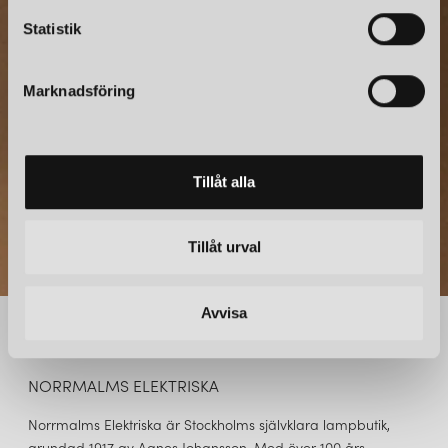
c
NYHETSBREV
k
Statistik
Prenumerera – Spännande nyheter och fina erbjudanden
e
direkt till din inkorg.
s
Marknadsföring
v
a
l
Tillåt alla
Tillåt urval
Avvisa
NORRMALMS ELEKTRISKA
Norrmalms Elektriska är Stockholms självklara lampbutik,
grundad 1917 av Agnes Johansson. Med över 100 års