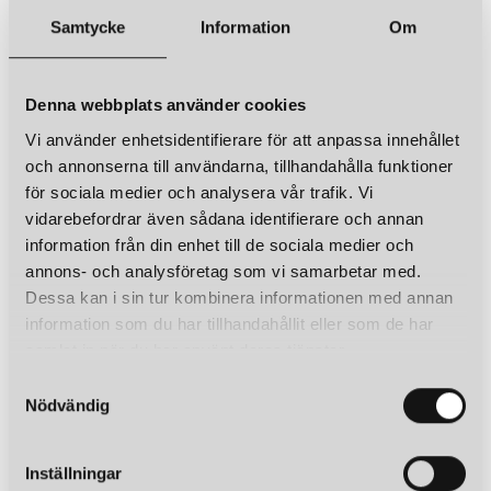
Samtycke
Information
Om
Denna webbplats använder cookies
Vi använder enhetsidentifierare för att anpassa innehållet
och annonserna till användarna, tillhandahålla funktioner
för sociala medier och analysera vår trafik. Vi
vidarebefordrar även sådana identifierare och annan
information från din enhet till de sociala medier och
annons- och analysföretag som vi samarbetar med.
Dessa kan i sin tur kombinera informationen med annan
information som du har tillhandahållit eller som de har
samlat in när du har använt deras tjänster.
S
Nödvändig
a
m
t
Inställningar
y