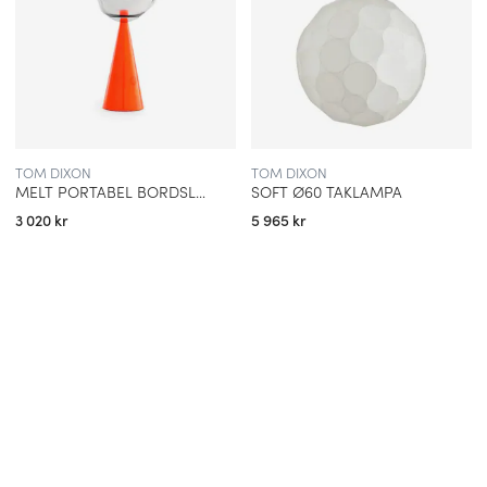
produkter som är designade för lång livslängd och minskad
miljöpåverkan. Istället för att följa trender skapas lampor och
möbler som ska bestå över tid, både estetiskt och funktionellt.
Företaget utforskar också nya tekniker för återvinning och
produktion, vilket gör att varje kollektion kombinerar traditionellt
hantverk med modern innovation. Detta långsiktiga perspektiv
gör att Tom Dixon blivit synonymt med hållbar och ansvarsfull
TOM DIXON
TOM DIXON
design.
MELT PORTABEL BORDSLAMPA FLUORO
SOFT Ø60 TAKLAMPA
3 020 kr
5 965 kr
TOM DIXON I DET MODERNA HEMMET
Lampor från Tom Dixon är mer än belysning – de är
designstatements. Oavsett om de placeras i ett modernt
vardagsrum, ovanför ett matbord eller i en offentlig miljö skapar
de en stark visuell identitet. Kombinationen av funktion, ljus och
konstnärlig form gör att modeller som Beat, Melt och Mirror Ball
har blivit favoriter för inredare och designälskare världen över.
De tillför både dramatik och tidlös elegans till alla typer av rum.