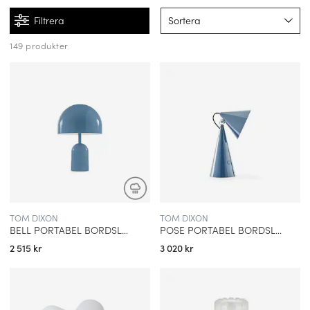
Filtrera
Sortera
149 produkter
BAKGRUND OCH GRUNDANDE
Tom Dixon föddes i Tunisien och växte upp i Storbritannien, där
han tidigt drogs till konst, musik och formgivning. Hans resa in i
designvärlden var allt annat än traditionell – efter en karriär som
musiker och möbelmakare etablerade han 2001 sitt eget
varumärke med ambitionen att omdefiniera vad modern brittisk
design kan vara. Idag är Tom Dixon ett internationellt erkänt
namn inom inredning, med kollektioner som omfattar både
belysning, möbler och heminredning.
TOM DIXON
TOM DIXON
BELL PORTABEL BORDSLAMPA BABY BLUE
POSE PORTABEL BORDSLAMPA BABY BLUE
DESIGNFILOSOFI OCH FORMSPRÅK
2 515 kr
3 020 kr
Kärnan i Tom Dixons design är enkelhet, långsiktighet och en
stark fascination för geometri. Hans lampor kännetecknas av
linjära, matematiska former och en nästan skulptural närvaro.