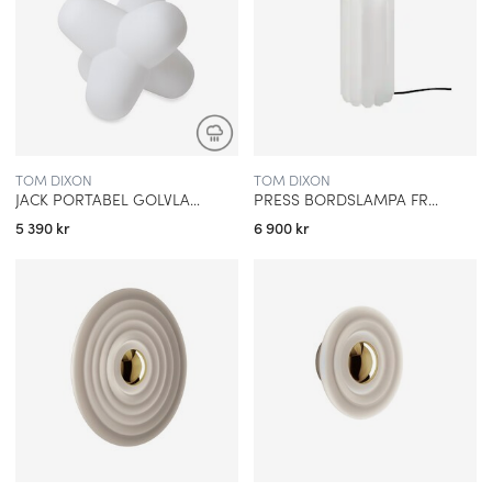
Dixon ser det som sitt uppdrag att “möblera framtiden” genom
att ständigt utforska nya tekniker och material. Resultatet blir
produkter som både är funktionella vardagsföremål och samtida
konstverk. Filosofin bygger på att varje design ska tåla tidens
prövning, och därför kombineras ofta klassiska silhuetter med
modern teknik.
TOM DIXON
TOM DIXON
JACK PORTABEL GOLVLAMPA VIT
PRESS BORDSLAMPA FROSTAD
MATERIAL SOM FÖR TANKARNA TILL HISTORIEN
5 390 kr
6 900 kr
En viktig aspekt av Tom Dixons arbete är valet av material.
Inspirerad av industrins och hantverkets historia använder han
ofta metaller som mässing, koppar och rostfritt stål, men också
glas i innovativa former. Genom att kombinera råa, robusta
material med glänsande ytor skapar Dixon kontraster som är
både eleganta och samtida. Hans design visar tydligt respekt för
tidigare generationers hantverk, samtidigt som de förmedlar en
vision av framtiden.