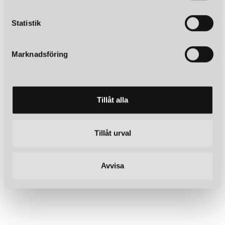
c
k
Statistik
e
s
Marknadsföring
v
a
l
Tillåt alla
Tillåt urval
Avvisa