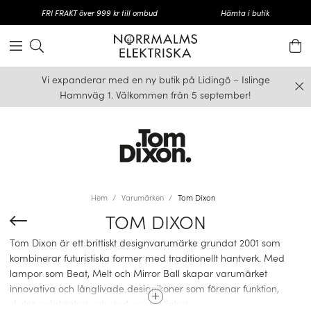
FRI FRAKT över 999 kr till ombud
Hämta i butik
Vi expanderar med en ny butik på Lidingö – Islinge
Hamnväg 1. Välkommen från 5 september!
Hem
Varumärken
Tom Dixon
TOM DIXON
Tom Dixon är ett brittiskt designvarumärke grundat 2001 som
kombinerar futuristiska former med traditionellt hantverk. Med
lampor som Beat, Melt och Mirror Ball skapar varumärket
innovativa och långlivade designikoner som förenar funktion,
skulptural skönhet och stark personlighet.