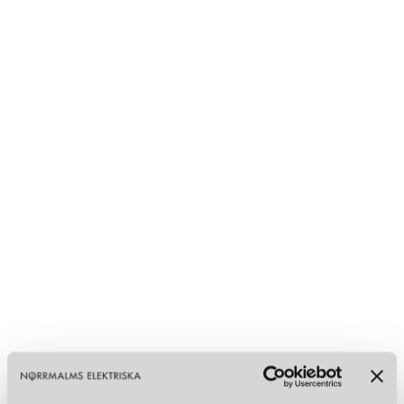
SAMMANFATTNING
Tom Dixon representerar det bästa av brittisk samtida design –
innovativ, geometrisk och djupt rotad i materialens historia.
Sedan starten 2001 har varumärket etablerat sig som en av de
mest spännande aktörerna på den internationella designscenen.
Med lampor som Beat, Melt och Mirror Ball visar Tom Dixon att
belysning kan vara både funktionell och poetisk, och framför allt –
en del av framtidens designarv.