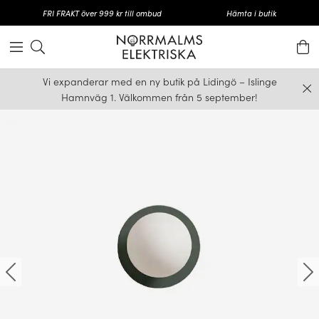
FRI FRAKT över 999 kr till ombud
Hämta i butik
Vi expanderar med en ny butik på Lidingö – Islinge
Hamnväg 1. Välkommen från 5 september!