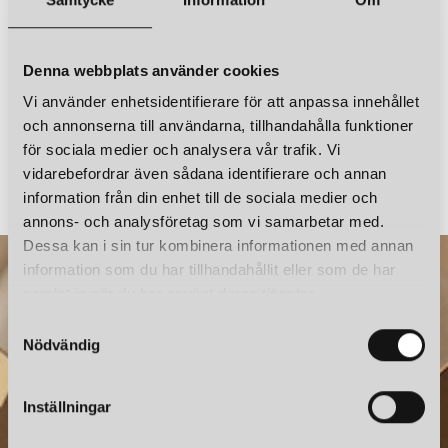
Denna webbplats använder cookies
Vi använder enhetsidentifierare för att anpassa innehållet
och annonserna till användarna, tillhandahålla funktioner
VIPP
VIPP
för sociala medier och analysera vår trafik. Vi
VIPP 551 VÄGGLAMPA GRÅ
vidarebefordrar även sådana identifierare och annan
3 795 kr
5 795 kr
information från din enhet till de sociala medier och
annons- och analysföretag som vi samarbetar med.
Dessa kan i sin tur kombinera informationen med annan
information som du har tillhandahållit eller som de har
samlat in när du har använt deras tjänster.
S
Nödvändig
a
m
t
Inställningar
y
NYHETSBREV
c