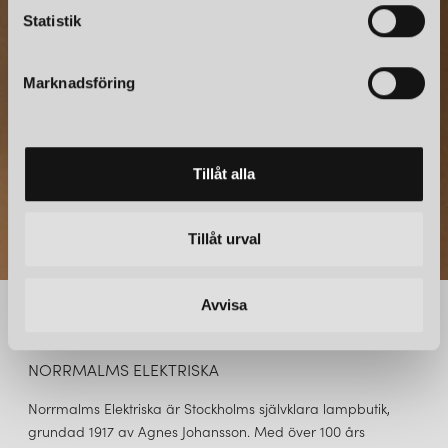
k
Statistik
Prenumerera – Spännande nyheter och fina erbjudanden
e
direkt till din inkorg.
s
Marknadsföring
v
a
l
Tillåt alla
Tillåt urval
Avvisa
NORRMALMS ELEKTRISKA
Norrmalms Elektriska är Stockholms självklara lampbutik,
grundad 1917 av Agnes Johansson. Med över 100 års