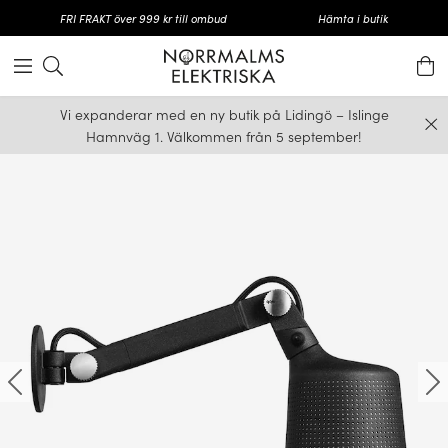
FRI FRAKT över 999 kr till ombud
Hämta i butik
Vi expanderar med en ny butik på Lidingö – Islinge
Hamnväg 1. Välkommen från 5 september!