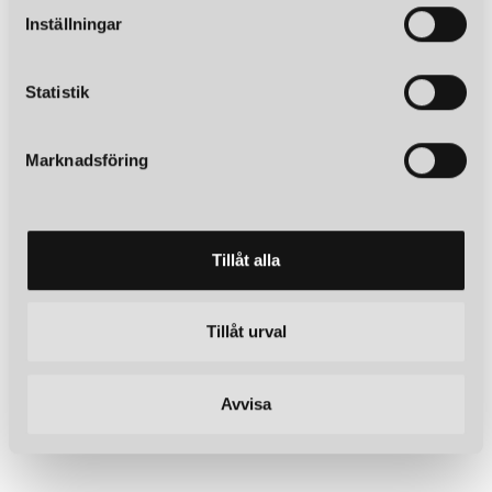
t
Inställningar
y
c
k
Statistik
e
s
Marknadsföring
v
a
l
Tillåt alla
Tillåt urval
Avvisa