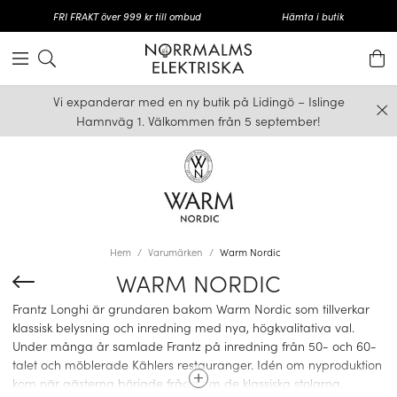
FRI FRAKT över 999 kr till ombud
Hämta i butik
Vi expanderar med en ny butik på Lidingö – Islinge
Hamnväg 1. Välkommen från 5 september!
Hem
Varumärken
Warm Nordic
WARM NORDIC
Frantz Longhi är grundaren bakom Warm Nordic som tillverkar
klassisk belysning och inredning
med nya, högkvalitativa val
.
Under många år samlade Frantz på inredning från 50- och 60-
talet och möblerade Kählers restauranger. Idén om nyproduktion
kom när gästerna började fråga om de klassiska stolarna,