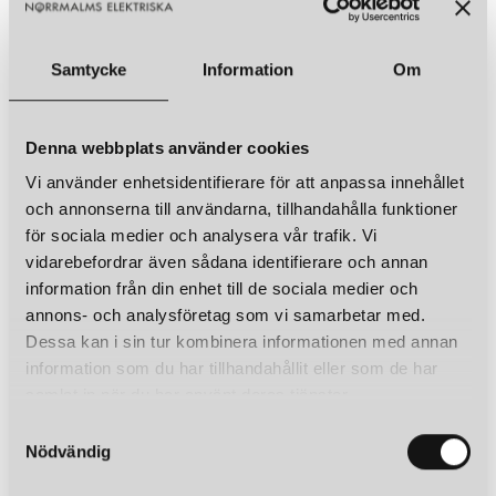
Samtycke
Information
Om
Denna webbplats använder cookies
Vi använder enhetsidentifierare för att anpassa innehållet
och annonserna till användarna, tillhandahålla funktioner
för sociala medier och analysera vår trafik. Vi
vidarebefordrar även sådana identifierare och annan
information från din enhet till de sociala medier och
annons- och analysföretag som vi samarbetar med.
Dessa kan i sin tur kombinera informationen med annan
information som du har tillhandahållit eller som de har
samlat in när du har använt deras tjänster.
S
Nödvändig
a
m