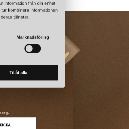
n information från din enhet
tade lampor finns deras runda och diskreta plafonder, ofta med
 tur kombinera informationen
a lampor är designade för att ge ett jämnt och behagligt ljus i
deras tjänster.
 andra lampor från Watt & Veke för en komplett ljussättning.
SIKTIGHET
Marknadsföring
skapa lampor med lång livslängd, både vad gäller design och
ranvändas och anpassas med olika skärmar, vilket gör dem hållbara
för hemmet.
Tillåt alla
 OCH MILJÖER
gerar väl i vardagsrum, sovrum och entréer, men passar också i
och stämning är viktiga. Med sitt uttryck och breda utbud kan Watt &
r och behov.
korg.