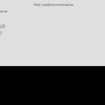
Mail: are@norrmalmsel.se
el.se
NGÖ
)