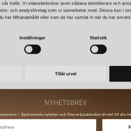
vår trafik. Vi vidarebefordrar även sådana identifierare och anna
Bland företagets mest uppskat
nnons- och analysföretag som vi samarbetar med. Dessa kan i sin
textil- eller metallfinish. Dess
har tillhandahållit eller som de har samlat in när du har använt 
rummet och kan kombineras med
HÅLLBARHET OCH LÅNG
Inställningar
Statistik
Watt & Veke strävar efter att 
kvalitet. Produkterna kan åte
och långsiktiga investeringar 
Tillåt urval
ANVÄNDNING I HEMMET
Lamporna och plafonderna fun
offentliga miljöer där design 
NYHETSBREV
Veke möta olika inredningsstila
umerera – Spännande nyheter och fina erbjudanden direkt till din in
SAMMANFATTNING