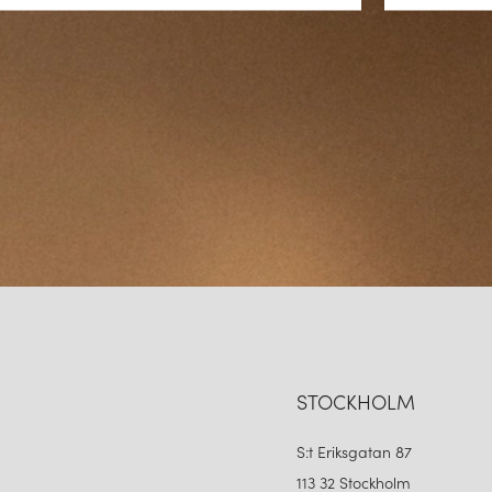
Watt & Veke är ett svenskt varu
Deras plafonder och lampor ly
Med fokus på svensk design och
STOCKHOLM
S:t Eriksgatan 87
113 32 Stockholm