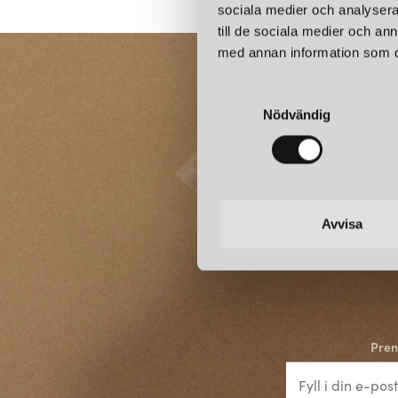
sociala medier och analysera 
till de sociala medier och a
med annan information som du 
S
Nödvändig
a
m
t
y
c
k
Avvisa
e
s
v
a
l
Pren