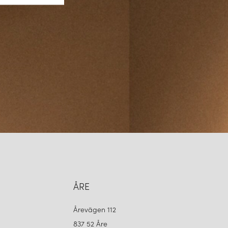
märke som erbjuder belysning där estetik, ljus och funktion möts.
fter inredningen och skapar en varm och inbjudande atmosfär.
 kvalitet är Watt & Veke ett tryggt val för den medvetne inredaren.
ÅRE
Årevägen 112
837 52 Åre