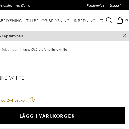
betalning med Klarna
Kundservice
Logga in
BELYSNING
TILLBEHÖR BELYSNING
INREDNING
EXKLUSIVT FÖ
5 september!
Taklampor
Anna Ø80 plafond linne white
NNE WHITE
 ca 2-4 veckor.
LÄGG I VARUKORGEN