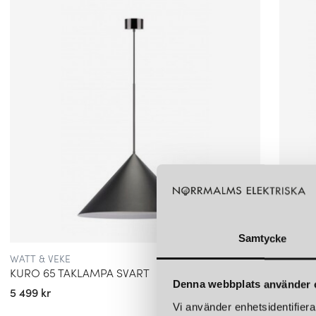
Samtycke
WATT & VEKE
WATT &
KURO 65 TAKLAMPA SVART
KURO 
Denna webbplats använder 
5 499 kr
2 999 k
Vi använder enhetsidentifierar