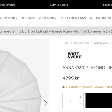
r till ombud
Hämta i butik
Säker 
ELYSNING
UTOMHUSBELYSNING
PORTABLA LAMPOR
BADRUMS
ar med en ny butik på Lidingö – Islinge Hamnväg 1. Välkommen från 
Hem
Varumärken
Watt & Veke
ANNA Ø80 PLAFOND LI
4 799 kr
Beställningsvara, leveranstid