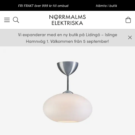
FRI FRAKT över 999 kr till ombud
Hämta i butik
Vi expanderar med en ny butik på Lidingö – Islinge
Hamnväg 1. Välkommen från 5 september!