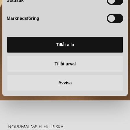
k
Statistik
e
s
NYHETSBREV
Marknadsföring
v
a
Prenumerera – Spännande nyheter och fina erbjudanden
l
direkt till din inkorg.
Tillåt alla
Tillåt urval
Avvisa
NORRMALMS ELEKTRISKA