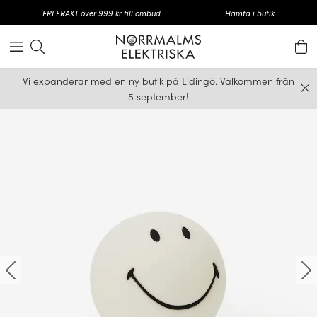
FRI FRAKT över 999 kr till ombud
Hämta i butik
Vi expanderar med en ny butik på Lidingö. Välkommen från
5 september!