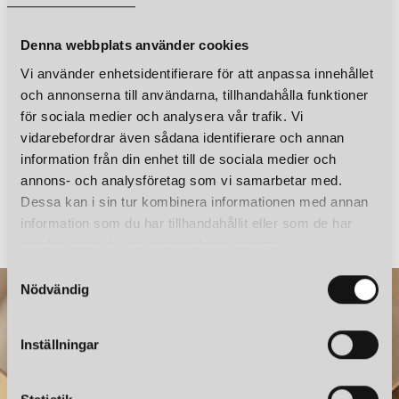
MR MARIA
MR MARIA
SMILEY BUNDLE OF LIGHT ROSA
SMILEY BUNDLE OF LIGHT HELT VIT
Denna webbplats använder cookies
395 kr
395 kr
Vi använder enhetsidentifierare för att anpassa innehållet
LÄGG I VARUKORGEN
LÄGG I VARUKORGEN
och annonserna till användarna, tillhandahålla funktioner
för sociala medier och analysera vår trafik. Vi
vidarebefordrar även sådana identifierare och annan
information från din enhet till de sociala medier och
annons- och analysföretag som vi samarbetar med.
FRANDSEN
BY RYDÉNS
Dessa kan i sin tur kombinera informationen med annan
LYSS BORDSLAMPA MATT BLACK
information som du har tillhandahållit eller som de har
2 199 kr
1 095 kr
samlat in när du har använt deras tjänster.
S
Nödvändig
a
MR MARIA
m
SMILEY BUNDLE OF LIGHT
t
Inställningar
395 kr
y
LÄGG I VARUKORGEN
c