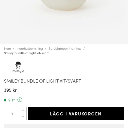
Hem
Inomhusbelysning
Bordslampor inomhus
Smiley bundle of light vit/svart
SMILEY BUNDLE OF LIGHT VIT/SVART
395 kr
9 st
LÄGG I VARUKORGEN