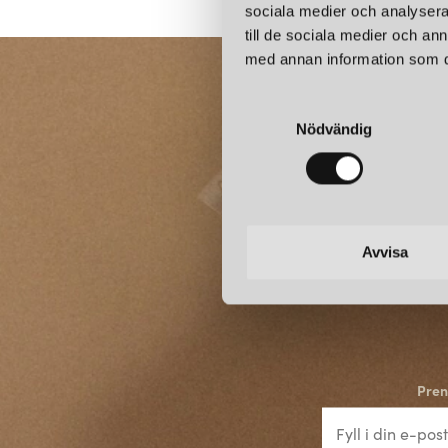
sociala medier och analysera 
till de sociala medier och a
med annan information som du 
S
Nödvändig
a
m
t
y
c
k
Avvisa
e
s
v
a
l
Pren