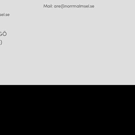
Mail: are@norrmalmsel.se
el.se
NGÖ
)