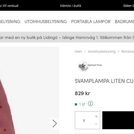
r till ombud
Hämta i butik
Säker 
ELYSNING
UTOMHUSBELYSNING
PORTABLA LAMPOR
BADRUMS
ar med en ny butik på Lidingö – Islinge Hamnväg 1. Välkommen från 
Hem
Inomhusbelysning
Bordsla
SVAMPLAMPA LITEN C
829 kr
1 st