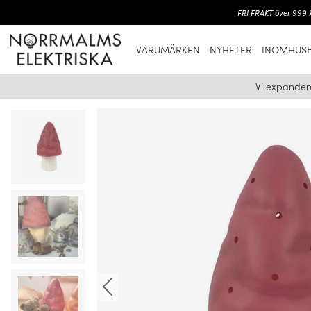
FRI FRAKT över 999 k
VARUMÄRKEN
NYHETER
INOMHUSB
Vi expander