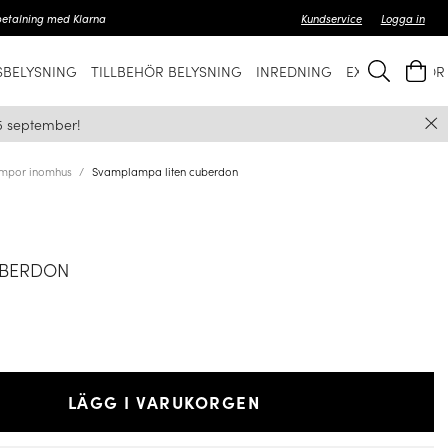
betalning med Klarna
Kundservice
Logga in
BELYSNING
TILLBEHÖR BELYSNING
INREDNING
EXKLUSIVT FÖ
5 september!
mpor inomhus
Svamplampa liten cuberdon
UBERDON
LÄGG I VARUKORGEN