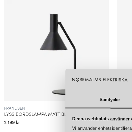
Samtycke
FRANDSEN
BY RYD
LYSS BORDSLAMPA MATT BLACK
LUMI 
Denna webbplats använder 
2 199 kr
1 095 k
Vi använder enhetsidentifierar