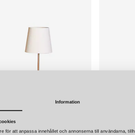
Att stimulera och bygga ett ba
Egmonts stora mål.
LÄGG I
VARUKORGEN
EGMONT TOYS
EGMO
SVAMPLAMPA LITEN PUDERROSA
829 kr
829 kr
LÄGG I
VARUKORGEN
Information
ÉNS
MATHMOS
H48,5CM BORDSLAMPA GULD/VIT
cookies
r
1 450 kr
e för att anpassa innehållet och annonserna till användarna, tillh