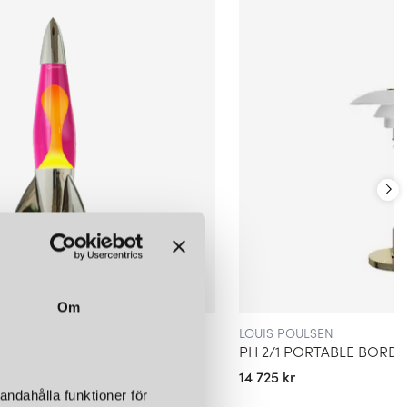
rns karaktär och samtidigt ge hen en rolig lekupplevelse är
LÄGG I
LÄGG I
LÄGG I
VARUKORGEN
VARUKORGEN
VARUKORGEN
NT TOYS
EGMONT TOYS
SVAMPLAMPA LITEN RÖD
SVAMPLAMPA LITEN TERRA
829 kr
LÄGG I
LÄGG I
VARUKORGEN
VARUKORGEN
Om
LOUIS POULSEN
TELSTAR SILVER LAVALAMPA ROSA MED GUL LAVA
14 725 kr
andahålla funktioner för