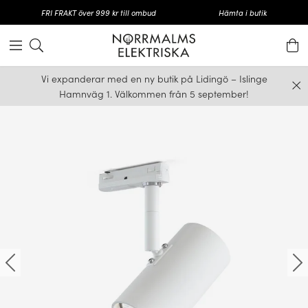
FRI FRAKT över 999 kr till ombud
Hämta i butik
Vi expanderar med en ny butik på Lidingö – Islinge
Hamnväg 1. Välkommen från 5 september!