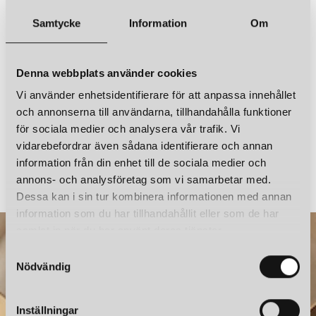
BELID
Belid erbjuder ett brett utbud av belysningsprodukter inklusive
Samtycke
Information
Om
TYSON SPOTLIGHT GLOBAL 1-FAS SVARTSTRUKTUR
taklampor, golvlampor, bordslampor, vägglampor och
utomhusbelysning. Deras produkter är kända för sin moderna
1 049 kr
och minimalistiska design, högkvalitativa material och
LÄGG I VARUKORGEN
energieffektivitet. De använder LED-teknik i många av sina
Denna webbplats använder cookies
produkter för att säkerställa långvariga och miljövänliga
Vi använder enhetsidentifierare för att anpassa innehållet
belysningslösningar.
och annonserna till användarna, tillhandahålla funktioner
för sociala medier och analysera vår trafik. Vi
SKRÄDDARSYDDA BELYSNINGSLÖSNINGAR
vidarebefordrar även sådana identifierare och annan
HERSTAL
NORLUX
information från din enhet till de sociala medier och
CUT SVART SPOTLIGHT GLOBAL 1-FAS SVART
Utöver sin ordinarie produktlinje erbjuder Belid även
annons- och analysföretag som vi samarbetar med.
skräddarsydda belysning för specifika projekt och installationer.
699 kr
999 kr
De arbetar nära arkitekter, designers och entreprenörer för att
Dessa kan i sin tur kombinera informationen med annan
skapa ljusdesigner som möter deras kunders behov och
information som du har tillhandahållit eller som de har
specifikationer.
samlat in när du har använt deras tjänster.
S
MILJÖVÄNLIGA MATERIAL
Nödvändig
a
m
Belid är engagerad i hållbarhet och miljöansvar i sina
t
produktionsprocesser. De strävar efter att minska sitt
Inställningar