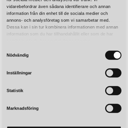
vidarebefordrar även sådana identifierare och annan
information från din enhet till de sociala medier och
annons- och analysföretag som vi samarbetar med.
Dessa kan i sin tur kombinera informationen med annan
information som du har tillhandahållit eller som de har
samlat in när du har använt deras tjänster.
S
Nödvändig
a
m
t
Inställningar
y
c
k
Statistik
e
s
Marknadsföring
v
a
l