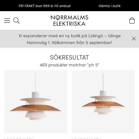
FRI FRAKT över 999 kr till ombud
Hämta i butik
Vi expanderar med en ny butik på Lidingö – Islinge
Hamnväg 1. Välkommen från 5 september!
SÖKRESULTAT
469 produkter matchar "ph 5"