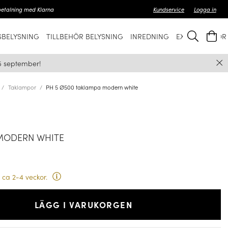
betalning med Klarna
Kundservice
Logga in
BELYSNING
TILLBEHÖR BELYSNING
INREDNING
EXKLUSIVT FÖ
5 september!
Taklampor
PH 5 Ø500 taklampa modern white
 MODERN WHITE
 ca 2-4 veckor.
LÄGG I VARUKORGEN