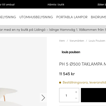
r till ombud
Hämta i butik
Säker 
ELYSNING
UTOMHUSBELYSNING
PORTABLA LAMPOR
BADRUMS
ar med en ny butik på Lidingö – Islinge Hamnväg 1. Välkommen från 
Hem
Varumärken
Louis Poulsen
PH 5 Ø500 TAKLAMPA
11 545 kr
Beställningsvara, leveranstid