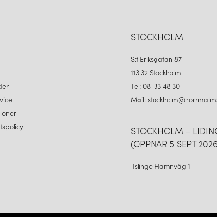
STOCKHOLM
S:t Eriksgatan 87
113 32 Stockholm
der
Tel: 08-33 48 30
vice
Mail: stockholm@norrmalms
ioner
etspolicy
STOCKHOLM – LIDI
(ÖPPNAR 5 SEPT 2026
Islinge Hamnväg 1