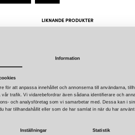
När det gäller hållbarhet har L
koldioxidavtryck och producera
LOUIS POULSEN
LOUI
energieffektiv LED-teknik och å
LIKNANDE PRODUKTER
PH 5 Ø500 TAKLAMPA BRASS
hållbarhet och design är Louis 
KUND FAVORITER
14 495 kr
11 545
Företagets belysningslösningar
smälter in i omgivningen, vilk
LÄGG I
VARUKORGEN
är Louis Poulsen ett högt upps
kvalitetsprodukter som är både
Information
cookies
e för att anpassa innehållet och annonserna till användarna, tillh
vår trafik. Vi vidarebefordrar även sådana identifierare och anna
LOUIS POULSEN
LOUI
nnons- och analysföretag som vi samarbetar med. Dessa kan i sin
PH 5 Ø500 TAKLAMPA PASTELS BLUE ROSE PEACH
har tillhandahållit eller som de har samlat in när du har använt 
11 545 kr
11 545
LÄGG I
VARUKORGEN
Inställningar
Statistik