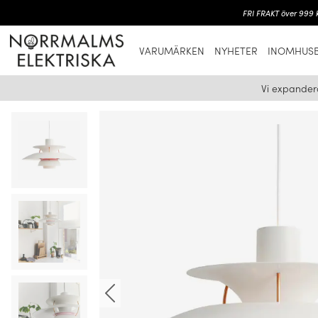
FRI FRAKT över 999 k
VARUMÄRKEN
NYHETER
INOMHUSB
Vi expander