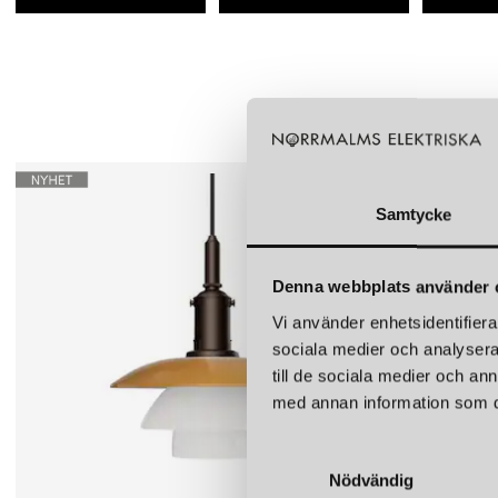
Samtycke
Denna webbplats använder 
Vi använder enhetsidentifierar
sociala medier och analysera 
till de sociala medier och a
med annan information som du 
S
Nödvändig
a