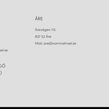
ÅRE
Årevägen 112
837 52 Åre
Mail: are@norrmalmsel.se
el.se
NGÖ
)