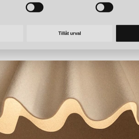
POULSEN
LOUIS POULSEN
320 OPAL TAKLAMPA OPAL WHITE
PH 5 Ø320 OPA
Tillåt urval
r
6 145 kr
LOUIS POULSEN
LOUI
PH 5 Ø500 TAKLAMPA MONOCHROME PALE PEWTER
11 545 kr
11 545
LÄGG I
VARUKORGEN