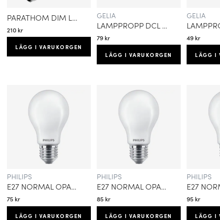
GELIA
GELIA
PARATHOM DIM LED 20W 2700K E27
LAMPPROPP DCL MED ARMATURSLADD JORDAD
210 kr
79 kr
49 kr
LÄGG I VARUKORGEN
LÄGG I VARUKORGEN
LÄGG I
PHILIPS
PHILIPS
PHILIPS
E27 NORMAL OPAL 3.4W (=40W) 470LM WARM GLOW
E27 NORMAL OPAL 5.9W (=60W) 806LM WARM GLOW
75 kr
85 kr
95 kr
LÄGG I VARUKORGEN
LÄGG I VARUKORGEN
LÄGG I