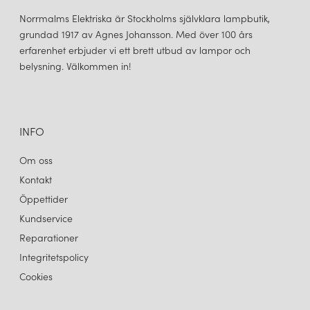
åtagit sig att producera kvalitetsprodukter som är både
Norrmalms Elektriska är Stockholms självklara lampbutik,
funktionella och vackra, och att minska dess påverkan på miljön.
grundad 1917 av Agnes Johansson. Med över 100 års
erfarenhet erbjuder vi ett brett utbud av lampor och
belysning. Välkommen in!
LOUIS POULSEN
LOUIS POULSEN
PH 5 Ø500 TAKLAMPA MONOCHROME PALE ROSE
PH 5 Ø500 TAKLAMPA MONOCHROME BLACK
11 545 kr
11 545 kr
LÄGG I VARUKORGEN
LÄGG I VARUKORGEN
INFO
Om oss
Kontakt
Öppettider
Kundservice
Reparationer
Integritetspolicy
Cookies
LOUIS POULSEN
LOUIS POULSEN