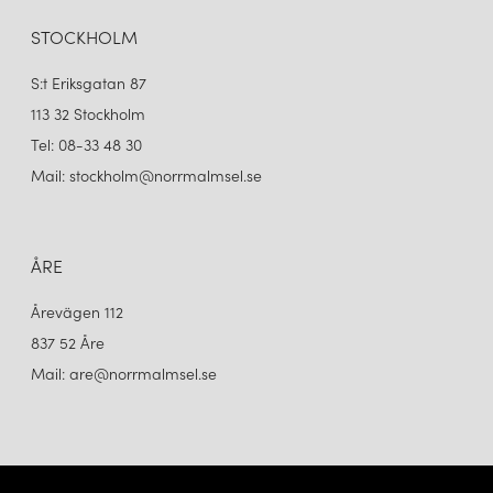
PH 5 Ø500 TAKLAMPA MONOCHROME WHITE
PH 5 Ø500 TAKLAMPA MONOCHROME BLUE
11 545 kr
11 545 kr
STOCKHOLM
LÄGG I VARUKORGEN
LÄGG I VARUKORGEN
S:t Eriksgatan 87
113 32 Stockholm
Tel: 08-33 48 30
Mail: stockholm@norrmalmsel.se
ÅRE
Årevägen 112
837 52 Åre
LOUIS POULSEN
LOUIS POULSEN
PH 5 Ø500 TAKLAMPA BRASS
PH 5 Ø500 TAKLAMPA COPPER
Mail: are@norrmalmsel.se
14 495 kr
14 495 kr
LÄGG I VARUKORGEN
LÄGG I VARUKORGEN