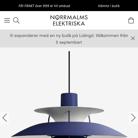
FRI FRAKT över 999 kr till ombud
Hämta i butik
Vi expanderar med en ny butik på Lidingö. Välkommen från
5 september!