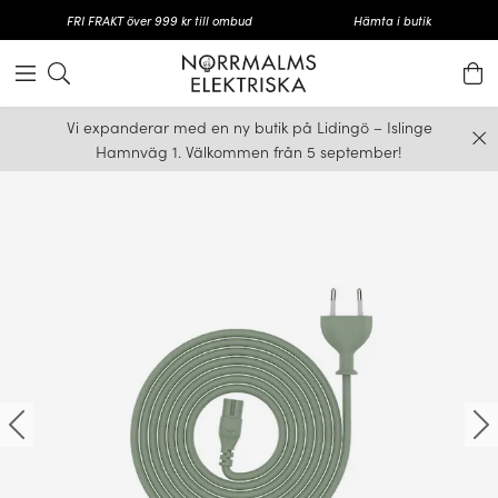
FRI FRAKT över 999 kr till ombud
Hämta i butik
Vi expanderar med en ny butik på Lidingö – Islinge
Hamnväg 1. Välkommen från 5 september!