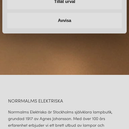
Tillåt urval
Prenumerera – Spännande nyheter och fina erbjudanden
direkt till din inkorg.
Avvisa
NORRMALMS ELEKTRISKA
Norrmalms Elektriska är Stockholms självklara lampbutik,
grundad 1917 av Agnes Johansson. Med över 100 års
erfarenhet erbjuder vi ett brett utbud av lampor och