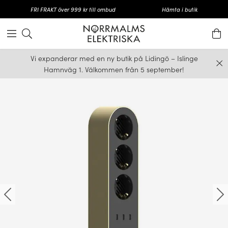
FRI FRAKT över 999 kr till ombud
Hämta i butik
Vi expanderar med en ny butik på Lidingö – Islinge
Hamnväg 1. Välkommen från 5 september!