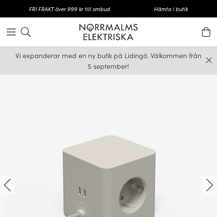
FRI FRAKT över 999 kr till ombud
Hämta i butik
Vi expanderar med en ny butik på Lidingö. Välkommen från
5 september!