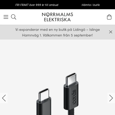
FRI FRAKT över 999 kr till ombud
Hämta i butik
Vi expanderar med en ny butik på Lidingö – Islinge
Hamnväg 1. Välkommen från 5 september!