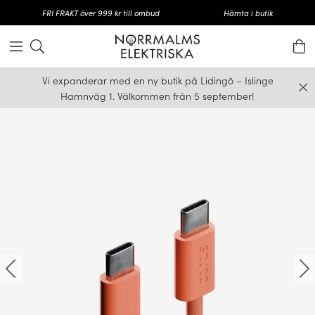
FRI FRAKT över 999 kr till ombud
Hämta i butik
Vi expanderar med en ny butik på Lidingö – Islinge
Hamnväg 1. Välkommen från 5 september!