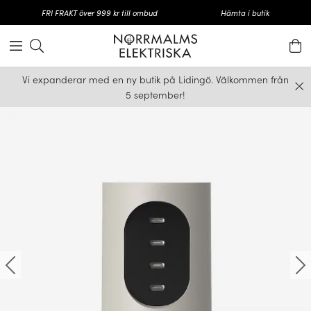
FRI FRAKT över 999 kr till ombud
Hämta i butik
Vi expanderar med en ny butik på Lidingö. Välkommen från
5 september!