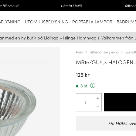
r till ombud
Hämta i butik
Säker 
ELYSNING
UTOMHUSBELYSNING
PORTABLA LAMPOR
BADRUMS
ar med en ny butik på Lidingö – Islinge Hamnväg 1. Välkommen från 
Hem
Tillbehör belysning
Ljuskäl
MR16/GU5,3 HALOGEN 3
125 kr
8 st
FRI FRAKT öve