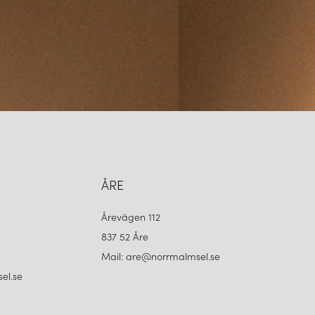
ÅRE
Årevägen 112
837 52 Åre
Mail: are@norrmalmsel.se
el.se