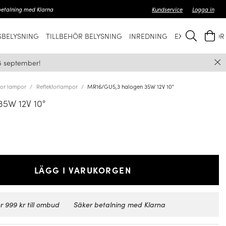
betalning med Klarna
Kundservice
Logga in
BELYSNING
TILLBEHÖR BELYSNING
INREDNING
EXKLUSIVT FÖ
5 september!
lor lampor
Reflektorlampor
MR16/GU5,3 halogen 35W 12V 10°
5W 12V 10°
LÄGG I VARUKORGEN
r 999 kr till ombud
Säker betalning med Klarna