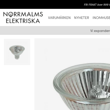
FRI FRAKT över 999 k
VARUMÄRKEN
NYHETER
INOMHUSB
Vi expander