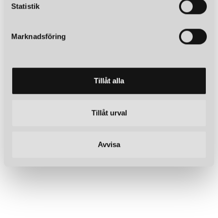
k
Statistik
e
s
Marknadsföring
v
a
l
Tillåt alla
Tillåt urval
Avvisa