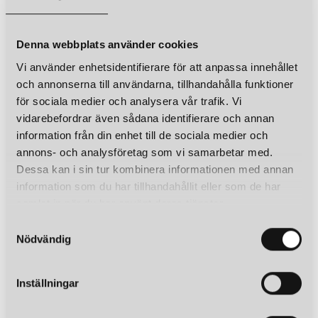
Denna webbplats använder cookies
Vi använder enhetsidentifierare för att anpassa innehållet
och annonserna till användarna, tillhandahålla funktioner
för sociala medier och analysera vår trafik. Vi
vidarebefordrar även sådana identifierare och annan
information från din enhet till de sociala medier och
annons- och analysföretag som vi samarbetar med.
Dessa kan i sin tur kombinera informationen med annan
information som du har tillhandahållit eller som de har
samlat in när du har använt deras tjänster.
S
Nödvändig
a
m
t
Inställningar
y
c