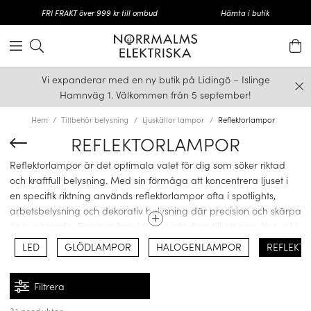
FRI FRAKT över 999 kr till ombud
Hämta i butik
Vi expanderar med en ny butik på Lidingö – Islinge
Hamnväg 1. Välkommen från 5 september!
Hem
Tillbehör belysning
Ljuskällor lampor
Reflektorlampor
REFLEKTORLAMPOR
Reflektorlampor är det optimala valet för dig som söker riktad
och kraftfull belysning. Med sin förmåga att koncentrera ljuset i
en specifik riktning används reflektorlampor ofta i spotlights,
arbetsbelysning och dekorativ belysning där precision och skärpa
är avgörande. Deras mångsidighet gör dem till ett populärt val i
både hem och professionella miljöer.
LED
GLÖDLAMPOR
HALOGENLAMPOR
REFLEKT
Filtrera
FÖRDELAR MED REFLEKTORLAMPOR
31 produkter