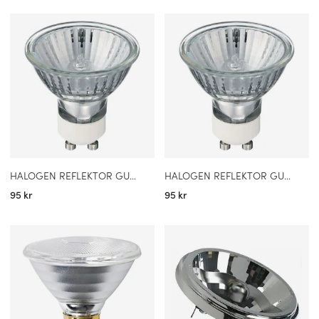
UTFORSKA VÅRT SORTIMENT AV
REFLEKTORLAMPOR
I vårt breda sortiment hittar du reflektorlampor i olika varianter
och teknologier, inklusive LED och halogen. Oavsett om du söker
en lampa för dekorativ belysning eller en kraftfull ljuskälla för
arbetsbelysning har vi det du behöver.
Välj reflektorlampor för precisionsbelysning som kombinerar
funktion, design och energieffektivitet. Utforska vårt utbud och
hitta den perfekta reflektorlampan för ditt projekt redan idag!
HALOGEN REFLEKTOR GU10 20W
HALOGEN REFLEKTOR GU10 50W
95 kr
95 kr