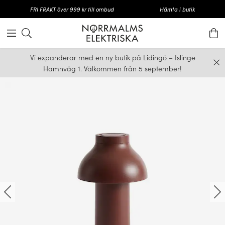
FRI FRAKT över 999 kr till ombud
Hämta i butik
Vi expanderar med en ny butik på Lidingö – Islinge
Hamnväg 1. Välkommen från 5 september!