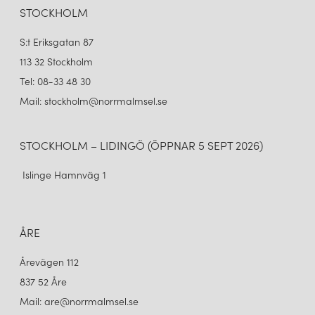
1 449 kr
STOCKHOLM
LÄGG I VARUKORGEN
S:t Eriksgatan 87
113 32 Stockholm
Tel: 08-33 48 30
Mail: stockholm@norrmalmsel.se
STOCKHOLM – LIDINGÖ (ÖPPNAR 5 SEPT 2026)
Islinge Hamnväg 1
ÅRE
Årevägen 112
837 52 Åre
Mail: are@norrmalmsel.se