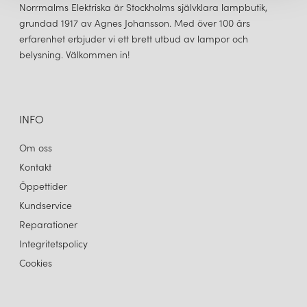
Norrmalms Elektriska är Stockholms självklara lampbutik,
grundad 1917 av Agnes Johansson. Med över 100 års
erfarenhet erbjuder vi ett brett utbud av lampor och
belysning. Välkommen in!
HAY
HAY
PC PORTABEL BORDSLAMPA NO 2 BLUSH PEACH
PC PORTABEL BORDSLAMPA NO 2 SOFT MINT
1 449 kr
1 449 kr
LÄGG I VARUKORGEN
LÄGG I VARUKORGEN
INFO
Om oss
Kontakt
Öppettider
Kundservice
Reparationer
Integritetspolicy
Cookies
HAY
PC PORTABEL BORDSLAMPA NO 2 FALL GREEN