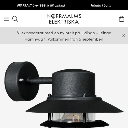
FRI FRAKT över 999 kr till ombud
Hämta i butik
Vi expanderar med en ny butik på Lidingö – Islinge
Hamnväg 1. Välkommen från 5 september!