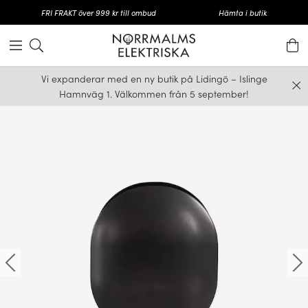
FRI FRAKT över 999 kr till ombud
Hämta i butik
Vi expanderar med en ny butik på Lidingö – Islinge
Hamnväg 1. Välkommen från 5 september!