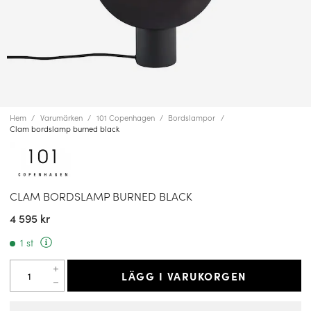
Hem
Varumärken
101 Copenhagen
Bordslampor
Clam bordslamp burned black
CLAM BORDSLAMP BURNED BLACK
4 595 kr
1 st
LÄGG I VARUKORGEN