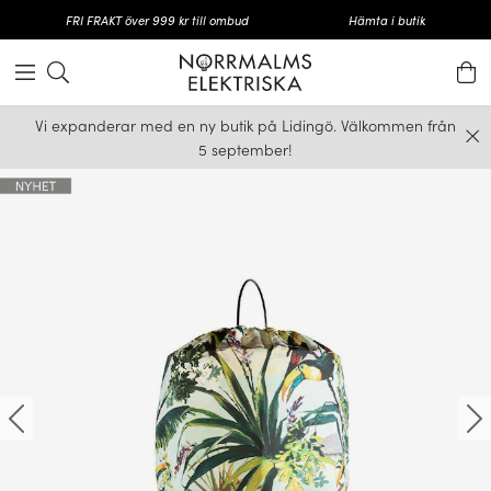
FRI FRAKT över 999 kr till ombud
Hämta i butik
Vi expanderar med en ny butik på Lidingö. Välkommen från
5 september!