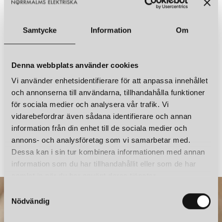
Samtycke
Information
Om
Denna webbplats använder cookies
ALDE & LIND
LOU H70 GOLVLAMPA IP44 TROPICAL
Vi använder enhetsidentifierare för att anpassa innehållet
3 995 kr
och annonserna till användarna, tillhandahålla funktioner
för sociala medier och analysera vår trafik. Vi
vidarebefordrar även sådana identifierare och annan
Du har sett 7 av 7 produkter
information från din enhet till de sociala medier och
annons- och analysföretag som vi samarbetar med.
Dessa kan i sin tur kombinera informationen med annan
information som du har tillhandahållit eller som de har
samlat in när du har använt deras tjänster.
S
Nödvändig
a
m