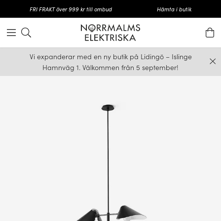
FRI FRAKT över 999 kr till ombud
Hämta i butik
Vi expanderar med en ny butik på Lidingö – Islinge
Hamnväg 1. Välkommen från 5 september!