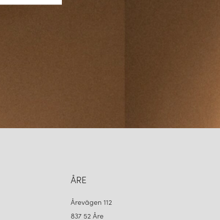
DITION
FLOWERPOT VP10 TAKLAMPAIVORY
kr
LÄGG I
VARUKORGEN
ÅRE
Årevägen 112
837 52 Åre