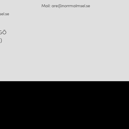
Mail: are@norrmalmsel.se
el.se
NGÖ
)