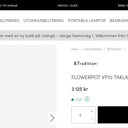
r till ombud
Hämta i butik
Säker 
ELYSNING
UTOMHUSBELYSNING
PORTABLA LAMPOR
BADRUMS
ar med en ny butik på Lidingö – Islinge Hamnväg 1. Välkommen från 
Hem
Varumärken
&Tradition
FLOWERPOT VP10 TAKLA
3 125 kr
3 st