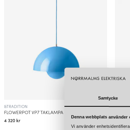
Samtycke
&TRADITION
&TRADI
FLOWERPOT VP7 TAKLAMPA SWIM BLUE
CARET
Denna webbplats använder 
4 320 kr
2 230 k
Vi använder enhetsidentifierar