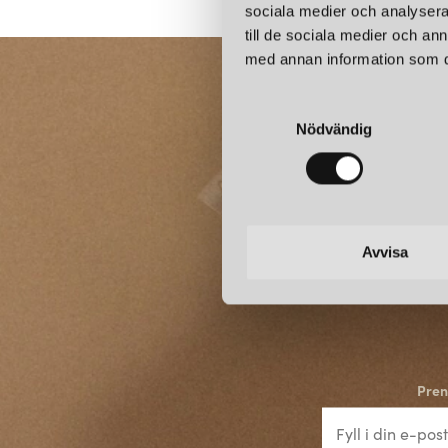
sociala medier och analysera 
till de sociala medier och a
med annan information som du 
S
Nödvändig
a
m
t
y
c
k
Avvisa
e
s
v
a
l
Pren