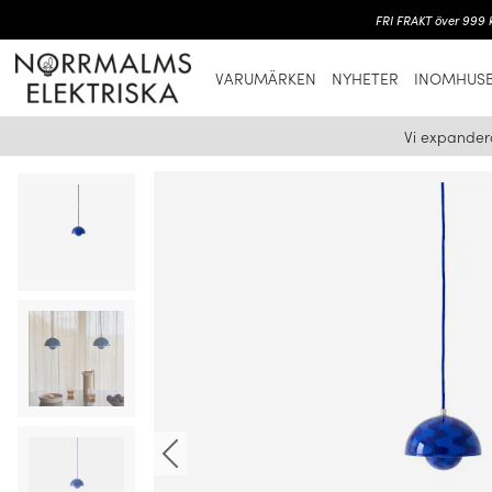
FRI FRAKT över 999 k
VARUMÄRKEN
NYHETER
INOMHUSB
Vi expander