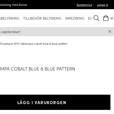
betalning med Klarna
Kundservice
Logga in
BELYSNING
TILLBEHÖR BELYSNING
INREDNING
EXKLUSIVT FÖ
5 september!
Flowerpot VP10 taklampa cobalt blue & blue pattern
MPA COBALT BLUE & BLUE PATTERN
LÄGG I VARUKORGEN