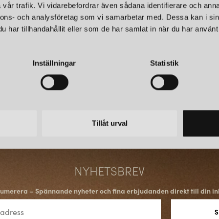
vår trafik. Vi vidarebefordrar även sådana identifierare och anna
vermilionröd, plommonröd, swi
nnons- och analysföretag som vi samarbetar med. Dessa kan i sin
senapsgul, ljus sand, rödbrun, 
&TRADITION
&TRA
har tillhandahållit eller som de har samlat in när du har använt 
som vit, mässing, krom och matta
FLOWERPOT VP10 TAKLAMPA MATT WHITE
2 230 kr
2 230 
Inställningar
Statistik
LÄGG I
VARUKORGEN
Tillåt urval
&TRADITION
&TRA
NYHETSBREV
FLOWERPOT VP10 TAKLAMPA STONE BLUE
2 230 kr
2 230 
umerera – Spännande nyheter och fina erbjudanden direkt till din in
LÄGG I
VARUKORGEN