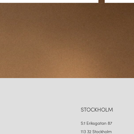
&TRADITION
&TRA
FLOWERPOT VP10 TAKLAMPA ZESTY ORANGE
2 230 kr
2 230 
LÄGG I
VARUKORGEN
STOCKHOLM
S:t Eriksgatan 87
113 32 Stockholm