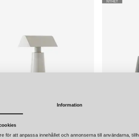
Sladdlängd
LÄGG I
&Tradition gör ett fantastiskt
VARUKORGEN
skapa belysning med ett tidlöst 
framtida klassiker i samarbete
vackra former med noggrant öv
skapade för att hålla länge. 
av Arne Jacobsen, Tripod av O
Favoriter från nyare kollekti
signerad Jaime Hayon, taklam
Samuel Wilkinson.
&TRADITION
&TRA
FLOWERPOT VP10 TAKLAMPA DARK PLUM
OMTYCKTA FLOWERPO
2 230 kr
2 230 
Den av &Traditions lampor som
LÄGG I
VARUKORGEN
formgavs 1968 av Verner Pant
Information
hängde då färgstarka taklampor
populära och flyttade in i al
TION
&TRADITION
varandra har länge visat sin va
 MF1 BORDSLAMPA SILK GREY
UTZON JU1 TAK
cookies
Idag finns lampan i en mängd o
r
3 275 kr
du den som vägg- och bordsl
e för att anpassa innehållet och annonserna till användarna, tillh
på Norrmalms Elektriska hitta