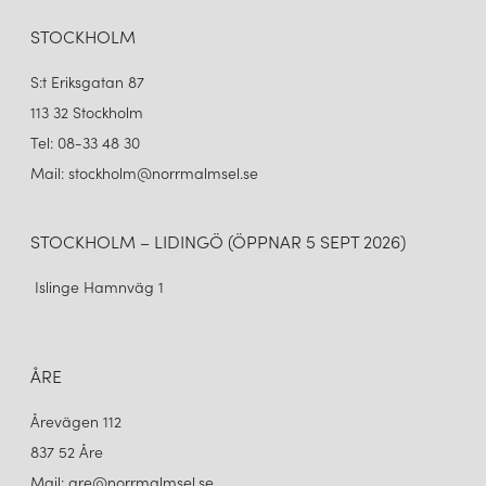
FLOWERPOT VP2 TAKLAMPA ZESTY ORANGE
6 260 kr
STOCKHOLM
LÄGG I VARUKORGEN
S:t Eriksgatan 87
113 32 Stockholm
Tel: 08-33 48 30
Mail: stockholm@norrmalmsel.se
STOCKHOLM – LIDINGÖ (ÖPPNAR 5 SEPT 2026)
Islinge Hamnväg 1
ÅRE
Årevägen 112
837 52 Åre
Mail: are@norrmalmsel.se