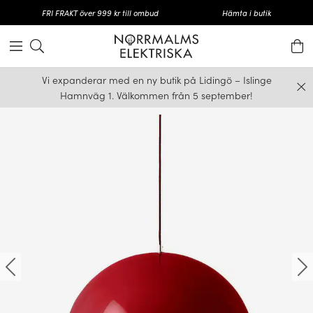
FRI FRAKT över 999 kr till ombud
Hämta i butik
Vi expanderar med en ny butik på Lidingö – Islinge
Hamnväg 1. Välkommen från 5 september!