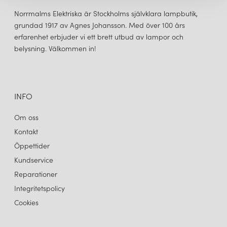
Norrmalms Elektriska är Stockholms självklara lampbutik,
grundad 1917 av Agnes Johansson. Med över 100 års
erfarenhet erbjuder vi ett brett utbud av lampor och
belysning. Välkommen in!
&TRADITION
&TRADITION
FLOWERPOT VP2 TAKLAMPA STONE BLUE
FLOWERPOT VP2 TAKLAMPA STEEL BLUE
6 260 kr
6 260 kr
LÄGG I VARUKORGEN
LÄGG I VARUKORGEN
INFO
Om oss
Kontakt
Öppettider
Kundservice
Reparationer
Integritetspolicy
Cookies
&TRADITION