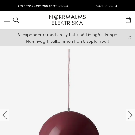
FRI FRAKT över 999 kr till ombud
Hämta i butik
Vi expanderar med en ny butik på Lidingö – Islinge
Hamnväg 1. Välkommen från 5 september!