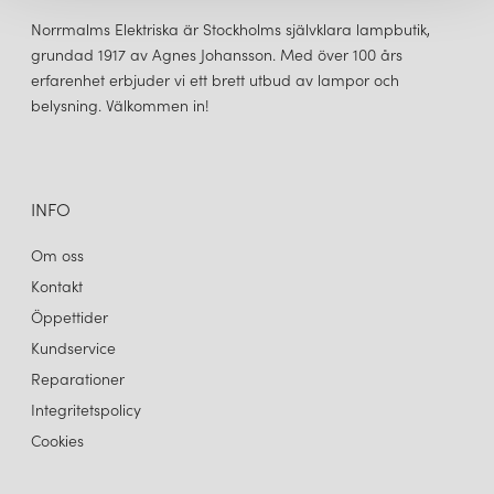
Norrmalms Elektriska är Stockholms självklara lampbutik,
grundad 1917 av Agnes Johansson. Med över 100 års
erfarenhet erbjuder vi ett brett utbud av lampor och
belysning. Välkommen in!
&TRADITION
&TRADITION
FLOWERPOT VP7 TAKLAMPA MATT LIGHT GREY
FLOWERPOT VP7 TAKLAMPA MATT WHITE
4 320 kr
4 320 kr
LÄGG I VARUKORGEN
LÄGG I VARUKORGEN
INFO
Om oss
Kontakt
Öppettider
Kundservice
Reparationer
Integritetspolicy
Cookies
&TRADITION
&TRADITION