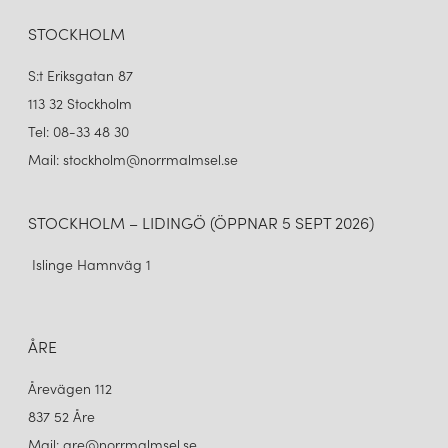
FLOWERPOT VP7 TAKLAMPA MUSTARD
FLOWERPOT VP7 TAKLAMPA SIGNAL GREEN
4 320 kr
4 320 kr
STOCKHOLM
LÄGG I VARUKORGEN
LÄGG I VARUKORGEN
S:t Eriksgatan 87
113 32 Stockholm
Tel: 08-33 48 30
Mail: stockholm@norrmalmsel.se
STOCKHOLM – LIDINGÖ (ÖPPNAR 5 SEPT 2026)
Islinge Hamnväg 1
&TRADITION
&TRADITION
FLOWERPOT VP7 TAKLAMPA STEEL BLUE
FLOWERPOT VP7 TAKLAMPA STONE BLUE
ÅRE
4 320 kr
4 320 kr
Årevägen 112
LÄGG I VARUKORGEN
LÄGG I VARUKORGEN
837 52 Åre
Mail: are@norrmalmsel.se