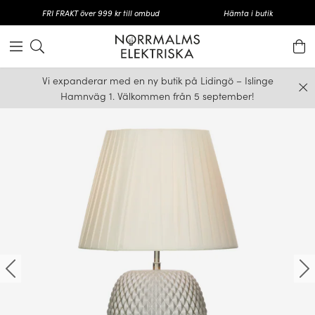
FRI FRAKT över 999 kr till ombud
Hämta i butik
Vi expanderar med en ny butik på Lidingö – Islinge
Hamnväg 1. Välkommen från 5 september!