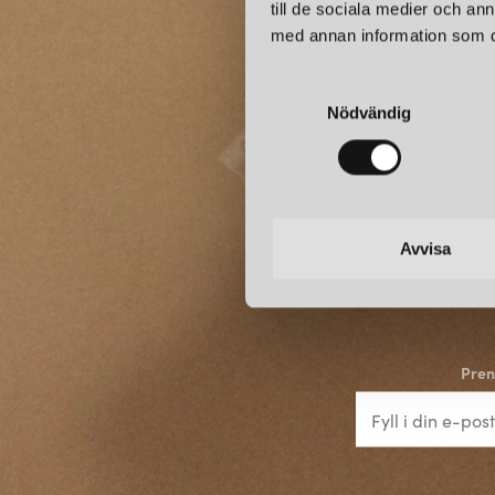
till de sociala medier och a
med annan information som du 
S
Nödvändig
a
m
t
y
c
k
Avvisa
e
s
v
a
Pren
l