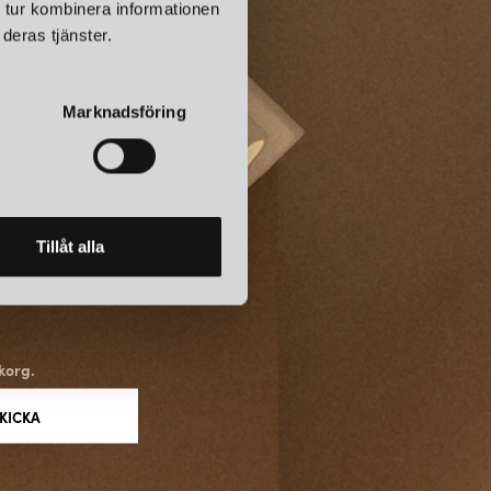
te bara i deras innovativa teknik utan också i deras
 tur kombinera informationen
tet. Företaget använder noggrant utvalda material och noggranna
deras tjänster.
kerställa att deras lampor är robusta och hållbara. Varje lampa är
 konstnärlig formgivning.
Marknadsföring
OCH GLOBAL PÅVERKAN
en favorit i Storbritannien utan har också nått internationell
 lampor har blivit symboler för innovativ design och har hittat
 och andra kommersiella miljöer över hela världen. Anglepoises
Tillåt alla
in har påverkat både formgivare och användare genom att visa på
och justerbar belysning.
korg.
elysningsdesign och fortsätter att vara en inspirationskälla för
idigt estetiskt tilltalande lampor. Deras mest populära lampor,
5 och Giant 1227, har blivit ikoner inom belysningsvärlden. Med sin
gemang för kvalitet och design fortsätter Anglepoise att lysa upp
er hela världen.