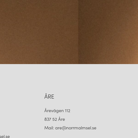
ÅRE
Årevägen 112
837 52 Åre
Mail: are@norrmalmsel.se
el.se