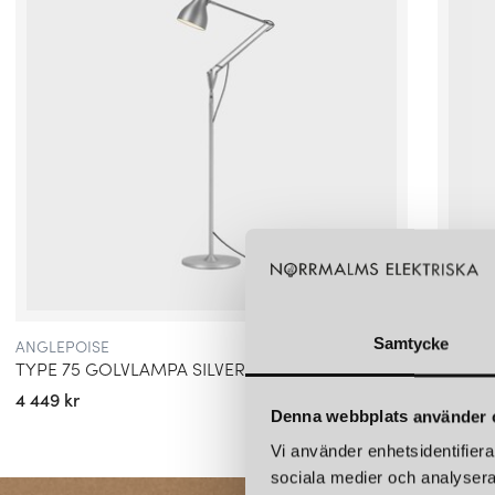
ANGLEPOISE
ANGLEP
Samtycke
TYPE 75 GOLVLAMPA SILVER LUSTRE
TYPE 
4 449 kr
4 449 k
Denna webbplats använder 
Vi använder enhetsidentifierar
sociala medier och analysera 