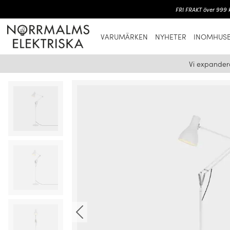
FRI FRAKT över 999 k
VARUMÄRKEN
NYHETER
INOMHUSB
Vi expander