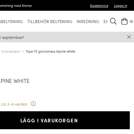
betalning med Klarna
Kundservice
Logga in
BELYSNING
TILLBEHÖR BELYSNING
INREDNING
EXKLUSIVT FÖ
5 september!
Golvlampor
Type 75 golvlampa Alpine White
LPINE WHITE
 ca 2-4 veckor.
LÄGG I VARUKORGEN