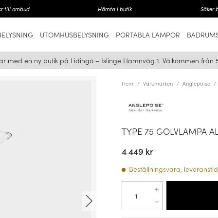
r till ombud
Hämta i butik
Säker 
ELYSNING
UTOMHUSBELYSNING
PORTABLA LAMPOR
BADRUMS
ar med en ny butik på Lidingö – Islinge Hamnväg 1. Välkommen från 
Hem
Varumärken
Anglepoise
TYPE 75 GOLVLAMPA A
4 449 kr
Beställningsvara, leveranstid