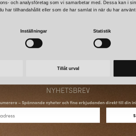
Anglepoises framgång ligger in
nnons- och analysföretag som vi samarbetar med. Dessa kan i sin
kompromisslösa fokus på kvali
har tillhandahållit eller som de har samlat in när du har använt 
tillverkningsmetoder för att sä
en kombination av funktion och
Inställningar
Statistik
BRITTISK INNOVATION 
Anglepoise har inte bara blivit 
framgång och erkännande. Deras
sin plats i hem, kontor, hotell
Tillåt urval
bidrag till belysningsindustr
möjligheterna med balanserad 
NYHETSBREV
SAMMANFATTNING
umerera – Spännande nyheter och fina erbjudanden direkt till din in
Anglepoise är en pionjär inom b
skapande av praktiska och samt
inklusive Original 1227, Type 7
unika fjädermekanism och enga
rum och inspirera människor öv