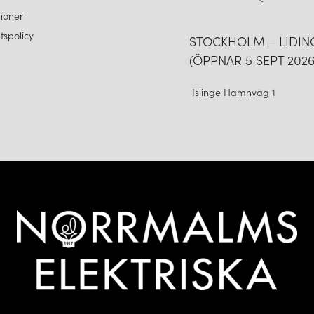
ioner
etspolicy
STOCKHOLM – LIDI
(ÖPPNAR 5 SEPT 2026
Islinge Hamnväg 1