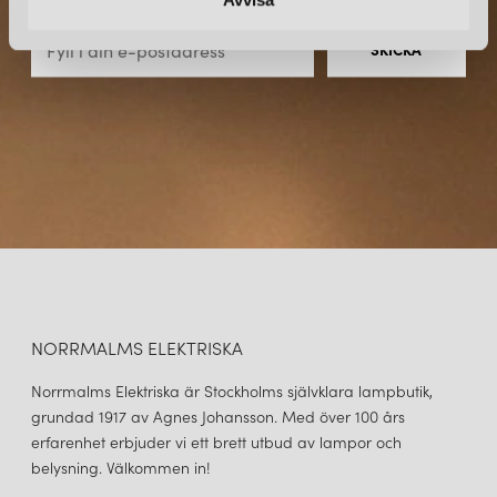
direkt till din inkorg.
påverkat både formgivare och användare genom att visa på
möjligheterna med balanserad och justerbar belysning.
SAMMANFATTNING
Anglepoise är en pionjär inom belysningsdesign och fortsätter att
vara en inspirationskälla för skapande av praktiska och samtidigt
estetiskt tilltalande lampor. Deras mest populära lampor, inklusive
Original 1227, Type 75 och Giant 1227, har blivit ikoner inom
belysningsvärlden. Med sin unika fjädermekanism och
engagemang för kvalitet och design fortsätter Anglepoise att lysa
upp rum och inspirera människor över hela världen.
NORRMALMS ELEKTRISKA
Norrmalms Elektriska är Stockholms självklara lampbutik,
grundad 1917 av Agnes Johansson. Med över 100 års
erfarenhet erbjuder vi ett brett utbud av lampor och
belysning. Välkommen in!