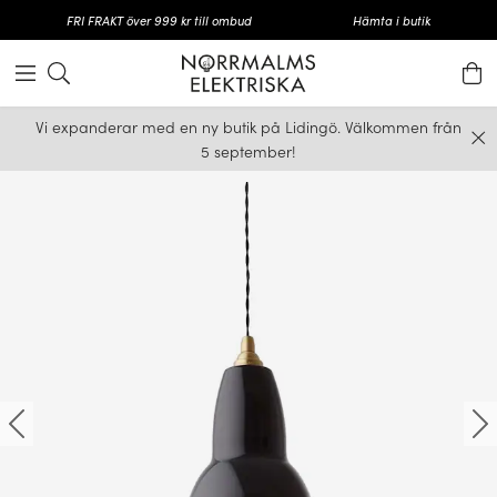
FRI FRAKT över 999 kr till ombud
Hämta i butik
Vi expanderar med en ny butik på Lidingö. Välkommen från
5 september!