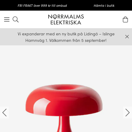
FRI FRAKT över 999 kr till ombud
Hämta i butik
Vi expanderar med en ny butik på Lidingö – Islinge
Hamnväg 1. Välkommen från 5 september!