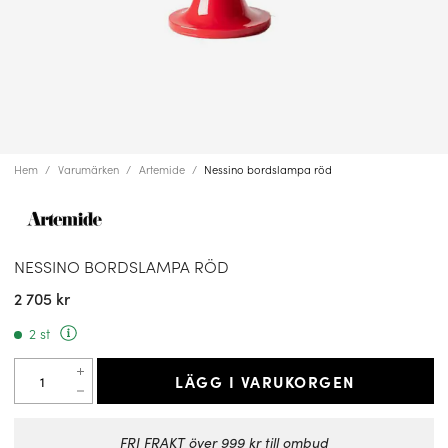
Hem
Varumärken
Artemide
Nessino bordslampa röd
NESSINO BORDSLAMPA RÖD
2 705 kr
2 st
LÄGG I VARUKORGEN
FRI FRAKT över 999 kr till ombud