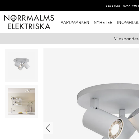
FRI FRAKT över 999 k
VARUMÄRKEN
NYHETER
INOMHUSB
Vi expander