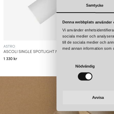
Samtycke
Denna webbplats använder 
Vi använder enhetsidentifierar
sociala medier och analysera 
till de sociala medier och a
ASTRO
ASTRO
med annan information som du 
ASCOLI SINGLE SPOTLIGHT MATT VIT
TACOM
1 330 kr
2 800 k
S
Nödvändig
a
m
t
y
c
k
Avvisa
e
s