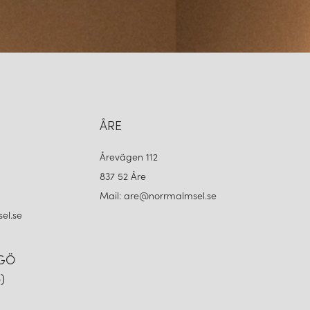
ÅRE
Årevägen 112
837 52 Åre
Mail: are@norrmalmsel.se
el.se
NGÖ
)