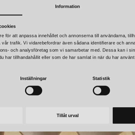
lämplig för
användning i badr
Information
MASHIKO
cookies
Mashiko
-serien är en uttrycksf
e för att anpassa innehållet och annonserna till användarna, tillh
en lugn och fridfull atmosfär 
vår trafik. Vi vidarebefordrar även sådana identifierare och anna
utföranden och storlekar, vilke
nnons- och analysföretag som vi samarbetar med. Dessa kan i sin
inredningsstilar.
ASTRO
har tillhandahållit eller som de har samlat in när du har använt 
A TAKLAMPA IP44 MATTSVART
TACOMA TAKLAM
DESIGN OCH INNOVATI
r
3 090 kr
Inställningar
Statistik
Astro Lighting strävar efter at
Företagets skapelser är resulta
genomtänkt för att skapa en p
önskan att förbättra både estet
Tillåt urval
HÅLLBARHET OCH KVAL
En viktig del av Astro Lighting