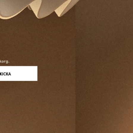
ggrant utvalda material och tillverkningsprocesser för att
r både robust och långvarig. Denna fokus på kvalitet gör att Astro
lig aktör inom belysningsindustrin.
nt som ett brittiskt belysningsföretag som kombinerar skönhet och
e sätt. Deras mest populära serier, inklusive Ascoli, Aqua och
förmåga att skapa lösningar som förbättrar rummets atmosfär. Med
korg.
innovation, hållbarhet och kvalitet har Astro Lighting säkrat sin plats
belysningsvärlden.