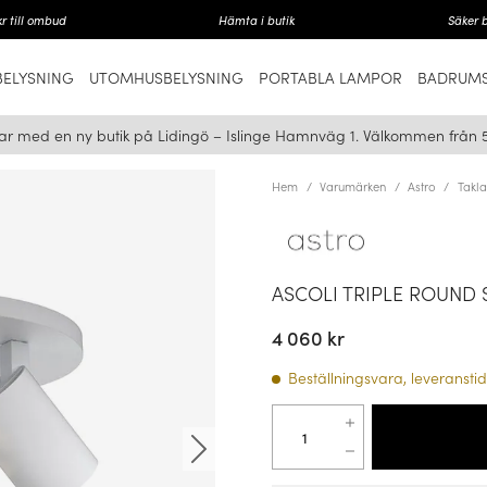
r till ombud
Hämta i butik
Säker 
ELYSNING
UTOMHUSBELYSNING
PORTABLA LAMPOR
BADRUMS
ar med en ny butik på Lidingö – Islinge Hamnväg 1. Välkommen från 
Hem
Varumärken
Astro
Takl
ASCOLI TRIPLE ROUND 
4 060 kr
Beställningsvara, leveranstid