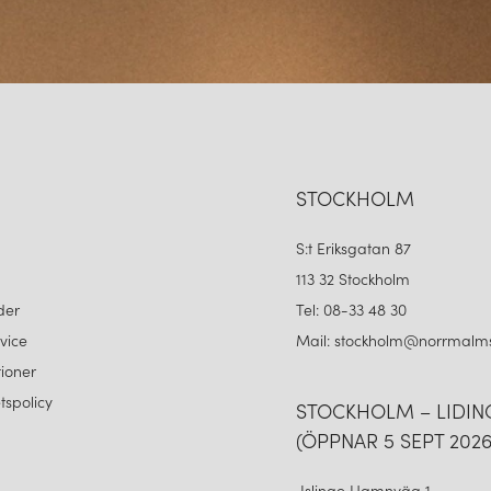
STOCKHOLM
S:t Eriksgatan 87
113 32 Stockholm
der
Tel: 08-33 48 30
vice
Mail: stockholm@norrmalms
ioner
etspolicy
STOCKHOLM – LIDI
(ÖPPNAR 5 SEPT 2026
Islinge Hamnväg 1