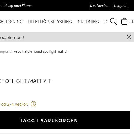
betalning med Klarna
Kundservice
Logga in
BELYSNING
TILLBEHÖR BELYSNING
INREDNING
EXKLUSIVT FÖ
5 september!
ampor
Ascoli triple round spotlight matt vit
SPOTLIGHT MATT VIT
 ca 2-4 veckor.
LÄGG I VARUKORGEN