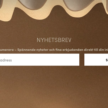
kvalitet. Företaget använder no
säkerställa att varje produkt ä
Lighting sticker ut som en pålit
SAMMANFATTNING
Astro Lighting har gjort sig kä
NYHETSBREV
funktionalitet på ett enaståend
Mashiko, visar på företagets 
umerera – Spännande nyheter och fina erbjudanden direkt till din in
en stark dedikation till design, 
som en betydande aktör inom 