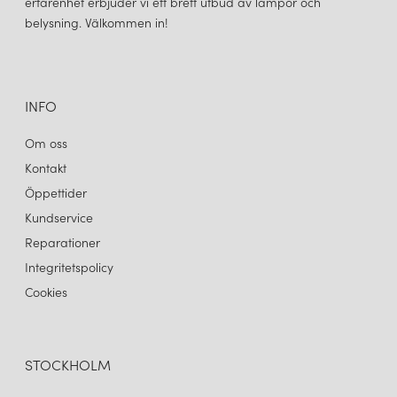
erfarenhet erbjuder vi ett brett utbud av lampor och
innovation, hållbarhet och kvalitet har Astro Lighting säkrat sin
belysning. Välkommen in!
plats som en betydande aktör inom belysningsvärlden.
INFO
Om oss
Kontakt
Öppettider
Kundservice
Reparationer
Integritetspolicy
Cookies
STOCKHOLM