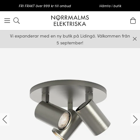
FRI FRAKT över 999 kr till ombud
Hämta i butik
Vi expanderar med en ny butik på Lidingö. Välkommen från
5 september!