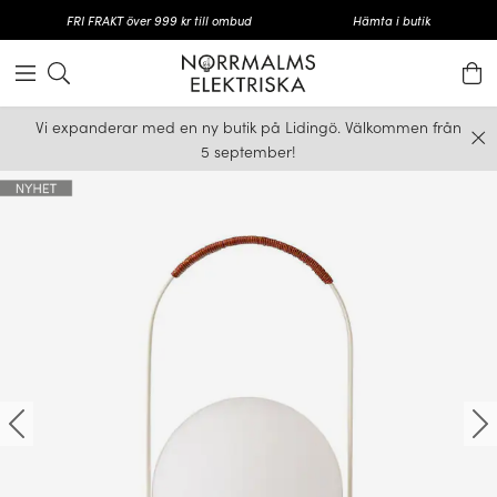
FRI FRAKT över 999 kr till ombud
Hämta i butik
Vi expanderar med en ny butik på Lidingö. Välkommen från
5 september!