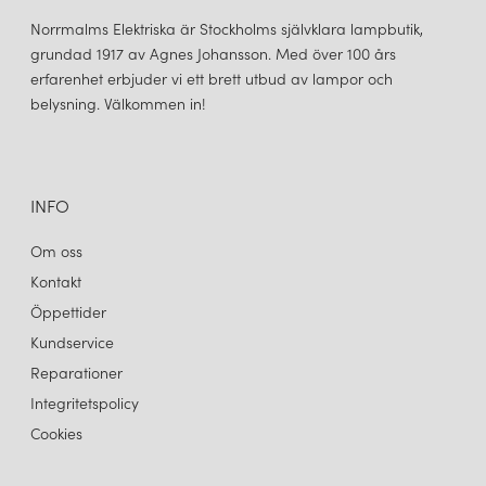
många designers läppar nu och passar otroligt fint över
matbordet. Serien
Hashira
tilltalar många då den passar lika bra
Norrmalms Elektriska är Stockholms självklara lampbutik,
i det moderna hemmet som på restaurangen, kontoret, i
grundad 1917 av Agnes Johansson. Med över 100 års
hotellobbyn eller i huset i fjällen. Lampan finns i färgerna raw och
erfarenhet erbjuder vi ett brett utbud av lampor och
vit och som tak-, bords, vägg- och golvlampa.
belysning. Välkommen in!
INFO
Om oss
Kontakt
Öppettider
Kundservice
Reparationer
Integritetspolicy
Cookies