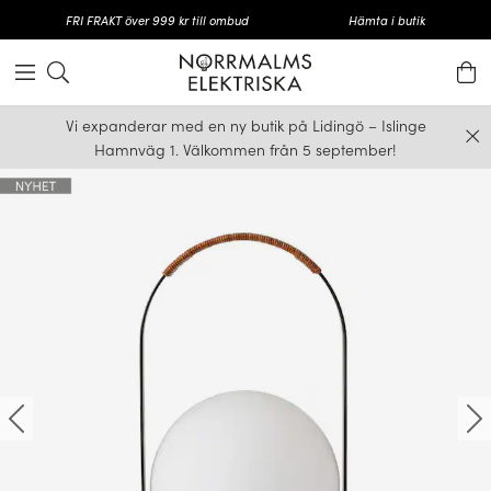
FRI FRAKT över 999 kr till ombud
Hämta i butik
Vi expanderar med en ny butik på Lidingö – Islinge
Hamnväg 1. Välkommen från 5 september!