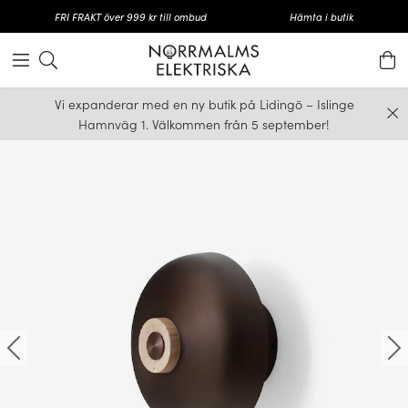
FRI FRAKT över 999 kr till ombud
Hämta i butik
Vi expanderar med en ny butik på Lidingö – Islinge
Hamnväg 1. Välkommen från 5 september!