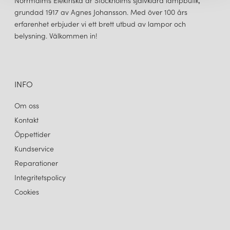
Norrmalms Elektriska är Stockholms självklara lampbutik,
i det moderna hemmet som på restaurangen, kontoret, i
grundad 1917 av Agnes Johansson. Med över 100 års
hotellobbyn eller i huset i fjällen. Lampan finns i färgerna raw och
erfarenhet erbjuder vi ett brett utbud av lampor och
vit och som tak-, bords, vägg- och golvlampa.
belysning. Välkommen in!
INFO
Om oss
Kontakt
Öppettider
Kundservice
Reparationer
Integritetspolicy
Cookies