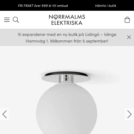
FRI FRAKT över 999 kr till ombud
Hämta i butik
Vi expanderar med en ny butik på Lidingö – Islinge
Hamnväg 1. Välkommen från 5 september!