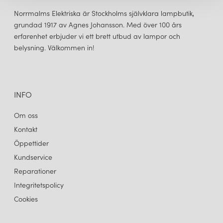
många designers läppar nu och passar otroligt fint över
matbordet. Serien
Hashira
tilltalar många då den passar lika bra
Norrmalms Elektriska är Stockholms självklara lampbutik,
i det moderna hemmet som på restaurangen, kontoret, i
grundad 1917 av Agnes Johansson. Med över 100 års
hotellobbyn eller i huset i fjällen. Lampan finns i färgerna raw och
erfarenhet erbjuder vi ett brett utbud av lampor och
vit och som tak-, bords, vägg- och golvlampa.
belysning. Välkommen in!
INFO
Om oss
Kontakt
Öppettider
Kundservice
Reparationer
Integritetspolicy
Cookies