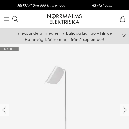
FRI FRAKT över 999 kr till ombud
Hämta i butik
Vi expanderar med en ny butik på Lidingö – Islinge
Hamnväg 1. Välkommen från 5 september!