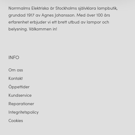
många designers läppar nu och passar otroligt fint över
matbordet. Serien
Hashira
tilltalar många då den passar lika bra
Norrmalms Elektriska är Stockholms självklara lampbutik,
i det moderna hemmet som på restaurangen, kontoret, i
grundad 1917 av Agnes Johansson. Med över 100 års
hotellobbyn eller i huset i fjällen. Lampan finns i färgerna raw och
erfarenhet erbjuder vi ett brett utbud av lampor och
vit och som tak-, bords, vägg- och golvlampa.
belysning. Välkommen in!
INFO
Om oss
Kontakt
Öppettider
Kundservice
Reparationer
Integritetspolicy
Cookies