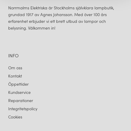
Norrmalms Elektriska är Stockholms självklara lampbutik,
grundad 1917 av Agnes Johansson. Med över 100 års
erfarenhet erbjuder vi ett brett utbud av lampor och
belysning. Välkommen in!
BELID
BULLO PLAFOND Ø27 SVART/OPALT GLAS
1 949 kr
LÄGG I VARUKORGEN
INFO
Om oss
Kontakt
Öppettider
Kundservice
Reparationer
Integritetspolicy
Cookies