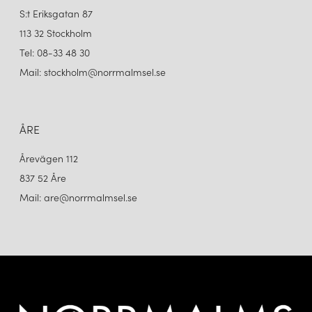
S:t Eriksgatan 87
113 32 Stockholm
Tel: 08-33 48 30
Mail: stockholm@norrmalmsel.se
ÅRE
Årevägen 112
837 52 Åre
Mail: are@norrmalmsel.se