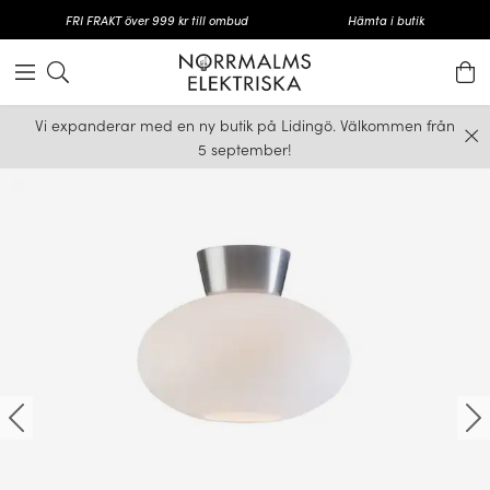
FRI FRAKT över 999 kr till ombud
Hämta i butik
Vi expanderar med en ny butik på Lidingö. Välkommen från
5 september!