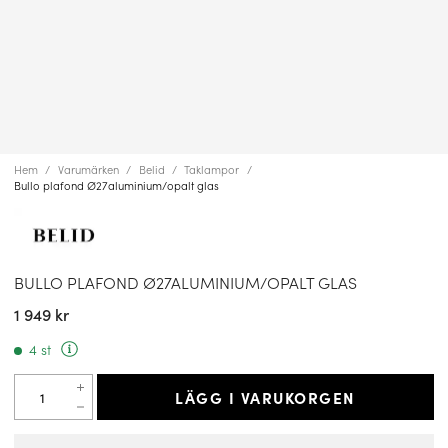
Hem
Varumärken
Belid
Taklampor
Bullo plafond Ø27aluminium/opalt glas
BULLO PLAFOND Ø27ALUMINIUM/OPALT GLAS
1 949 kr
4 st
LÄGG I VARUKORGEN