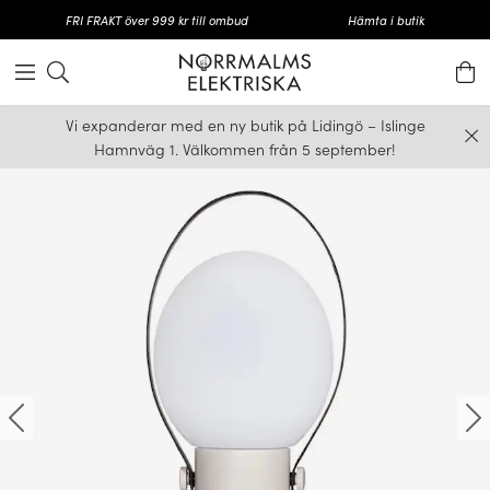
FRI FRAKT över 999 kr till ombud
Hämta i butik
Vi expanderar med en ny butik på Lidingö – Islinge
Hamnväg 1. Välkommen från 5 september!