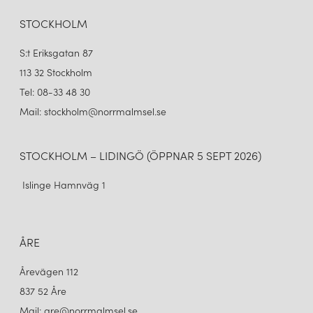
armaturer som håller över tid och gör skillnad i både privata och
STOCKHOLM
offentliga miljöer.
S:t Eriksgatan 87
113 32 Stockholm
Tel: 08-33 48 30
Mail: stockholm@norrmalmsel.se
STOCKHOLM – LIDINGÖ (ÖPPNAR 5 SEPT 2026)
Islinge Hamnväg 1
ÅRE
Årevägen 112
837 52 Åre
Mail: are@norrmalmsel.se