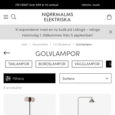
FRI FRAKT över 999 kr till ombud
Hämta i butik
Vi expanderar med en ny butik på Lidingö – Islinge
Hamnväg 1. Välkommen från 5 september!
Hem
Varumärken
CO Bankeryd
Golvlampor
GOLVLAMPOR
TAKLAMPOR
BORDSLAMPOR
VÄGGLAMPOR
GO
Filtrera
Sortera
8 produkter