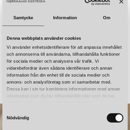
Samtycke
Information
Om
Denna webbplats använder cookies
CO BANKERYD
CO BANKERYD
YES! GOLVLAMPA BEIGE
YES! GOLVLAMPA SVART
Vi använder enhetsidentifierare för att anpassa innehållet
2 899 kr
2 899 kr
och annonserna till användarna, tillhandahålla funktioner
för sociala medier och analysera vår trafik. Vi
vidarebefordrar även sådana identifierare och annan
Du har sett 8 av 8 produkter
information från din enhet till de sociala medier och
annons- och analysföretag som vi samarbetar med.
Dessa kan i sin tur kombinera informationen med annan
information som du har tillhandahållit eller som de har
samlat in när du har använt deras tjänster.
S
Nödvändig
a
m