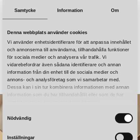
CUERO DESIGN
CUERO DESIGN
Samtycke
Information
Om
LEATHER CONE NAMIBIA Ø35 TAKLAMPA POLO
LEATHER CONE NAMIBIA Ø35 TAKLAMPA OCEAN BLUE
3 750 kr
3 750 kr
LÄGG I VARUKORGEN
LÄGG I VARUKORGEN
Denna webbplats använder cookies
Vi använder enhetsidentifierare för att anpassa innehållet
och annonserna till användarna, tillhandahålla funktioner
för sociala medier och analysera vår trafik. Vi
vidarebefordrar även sådana identifierare och annan
CUERO DESIGN
CUERO DESIGN
information från din enhet till de sociala medier och
LEATHER CONE NAMIBIA Ø35 TAKLAMPA BLACK
annons- och analysföretag som vi samarbetar med.
3 750 kr
4 850 kr
Dessa kan i sin tur kombinera informationen med annan
information som du har tillhandahållit eller som de har
samlat in när du har använt deras tjänster.
CUERO DESIGN
CUERO DESIGN
S
LEATHER CONE NAMIBIA Ø35 TAKLAMPA OAK
LEATHER CONE NAMIBIA Ø35 TAKLAMPA GRASS GREEN
Nödvändig
a
3 750 kr
3 750 kr
m
LÄGG I VARUKORGEN
LÄGG I VARUKORGEN
t
Inställningar