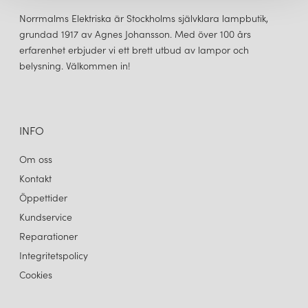
Norrmalms Elektriska är Stockholms självklara lampbutik,
grundad 1917 av Agnes Johansson. Med över 100 års
erfarenhet erbjuder vi ett brett utbud av lampor och
belysning. Välkommen in!
CUERO DESIGN
LEATHER CONE NAMIBIA Ø35 TAKLAMPA BLACK
3 750 kr
LÄGG I VARUKORGEN
INFO
Om oss
Kontakt
Öppettider
Kundservice
Reparationer
Integritetspolicy
Cookies