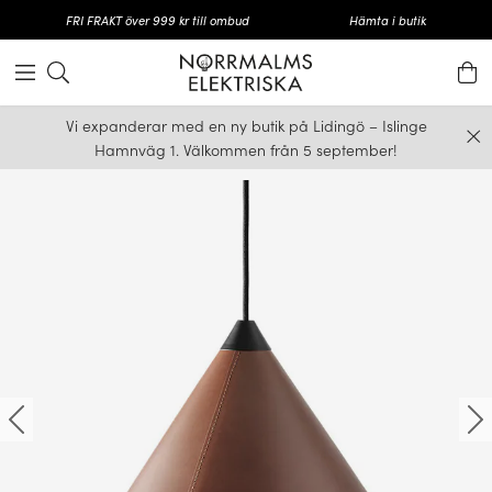
FRI FRAKT över 999 kr till ombud
Hämta i butik
Vi expanderar med en ny butik på Lidingö – Islinge
Hamnväg 1. Välkommen från 5 september!