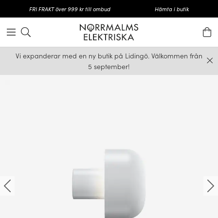
FRI FRAKT över 999 kr till ombud
Hämta i butik
Vi expanderar med en ny butik på Lidingö. Välkommen från
5 september!