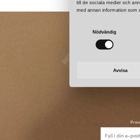
till de sociala medier och a
med annan information som du 
S
Nödvändig
a
m
t
y
c
k
Avvisa
e
s
v
a
l
Pren