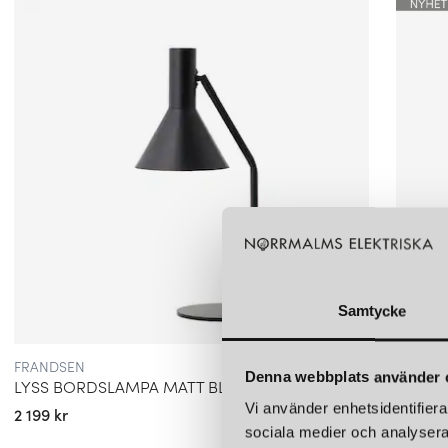
Samtycke
FRANDSEN
FRAND
Denna webbplats använder 
LYSS BORDSLAMPA MATT BLACK
LYSS 
Vi använder enhetsidentifierar
2 199 kr
2 199 k
sociala medier och analysera 