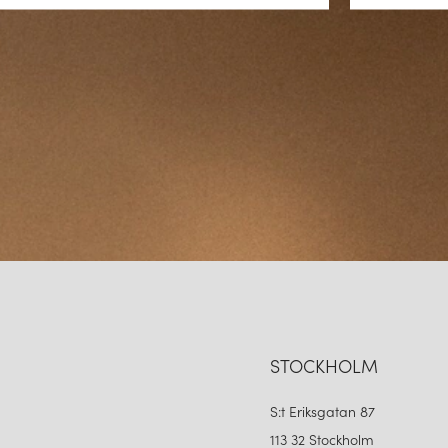
Med fokus på återvinningsbara 
minimera sin påverkan på miljö
bara är estetiskt tilltalande ut
FRANDSEN – EN HYLLNIN
I över fem decennier har Frand
som är lika vackra som de är f
av vårt dagliga liv och bidrar ti
Genom att förena skandinavisk 
framtidens belysning. Upptäck d
och elegant prägel.
STOCKHOLM
S:t Eriksgatan 87
113 32 Stockholm