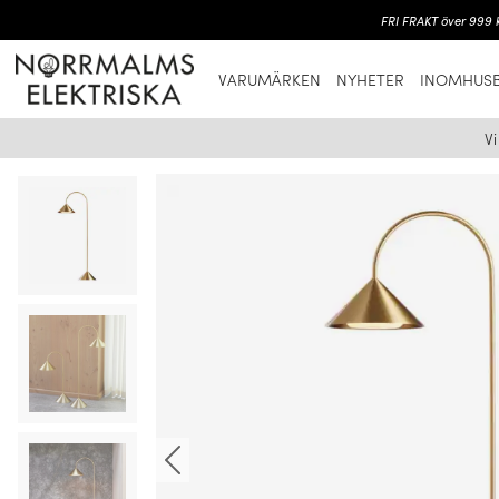
FRI FRAKT över 999 k
VARUMÄRKEN
NYHETER
INOMHUSB
V