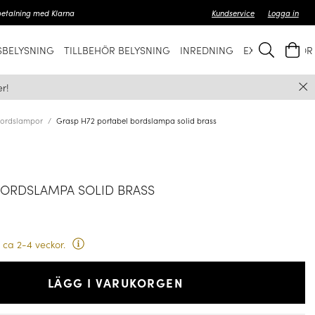
betalning med Klarna
Kundservice
Logga in
BELYSNING
TILLBEHÖR BELYSNING
INREDNING
EXKLUSIVT FÖ
r!
ordslampor
Grasp H72 portabel bordslampa solid brass
BORDSLAMPA SOLID BRASS
 ca 2-4 veckor.
LÄGG I VARUKORGEN