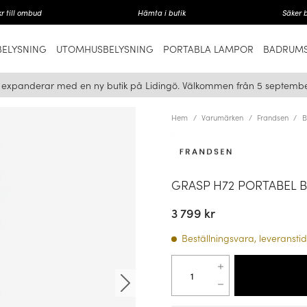
r till ombud
Hämta i butik
Säker 
ELYSNING
UTOMHUSBELYSNING
PORTABLA LAMPOR
BADRUMS
i expanderar med en ny butik på Lidingö. Välkommen från 5 septembe
Hem
Varumärken
Frandsen
B
GRASP H72 PORTABEL 
3 799 kr
Beställningsvara, leveranstid