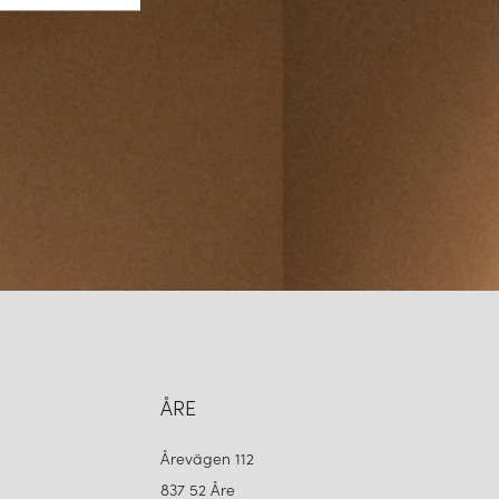
material och energieffektiv LED-teknik strävar Frandsen efter att
n. Deras designfilosofi bygger på att skapa produkter som inte
an också långsiktigt hållbara.
G TILL LJUSET
sen firat ljusets betydelse genom att skapa belysningslösningar
unktionella. Deras lampor är mer än bara ljuskällor – de är en del
ll att skapa stämning, trivsel och inspiration.
estetik med innovativa lösningar fortsätter Frandsen att forma
eras kollektioner och låt ljuset från Frandsen ge ditt hem en tidlös
ÅRE
Årevägen 112
837 52 Åre