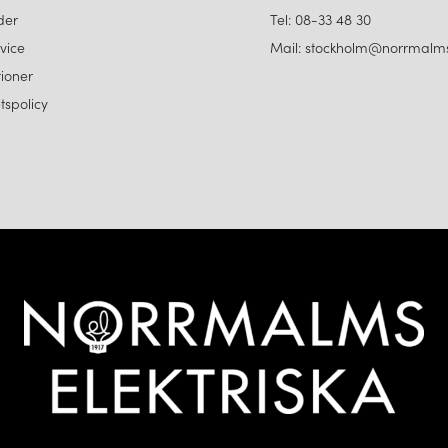
der
Tel: 08-33 48 30
vice
Mail: stockholm@norrmalms
ioner
etspolicy