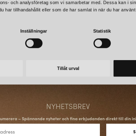
nnons- och analysföretag som vi samarbetar med. Dessa kan i sin
FRANDSENS IKONISKA 
har tillhandahållit eller som de har samlat in när du har använt 
Bland Frandsens många belysni
designklassiker. Här är tre av
Inställningar
Statistik
Ball Taklampa:
En ikon inom da
uttryck. Ball-lampan är en tidl
Grasp Portabel Lampa:
En inn
med stil. Grasp är perfekt för
det behövs.
Benjamin Taklampa:
En elegan
Tillåt urval
belysning. Med sitt enkla form
designmedvetna hem.
INNOVATION OCH HÅLL
NYHETSBREV
Frandsen har en stark förankri
gäller hållbarhet och teknolog
umerera – Spännande nyheter och fina erbjudanden direkt till din in
material skapar de lampor som
energieffektiva lösningar i sin
längden.