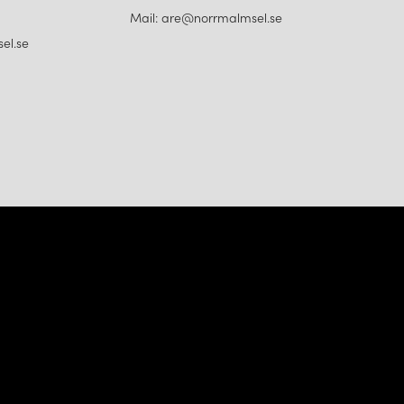
Mail: are@norrmalmsel.se
el.se