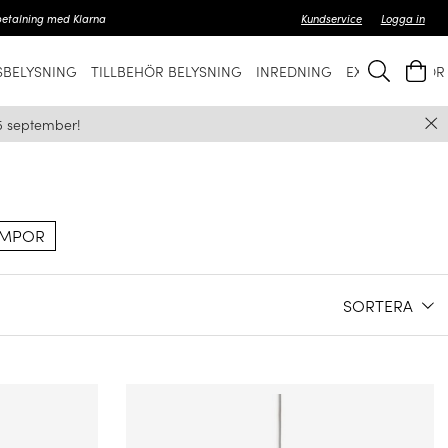
betalning med Klarna
Kundservice
Logga in
BELYSNING
TILLBEHÖR BELYSNING
INREDNING
EXKLUSIVT FÖ
5 september!
AMPOR
SORTERA