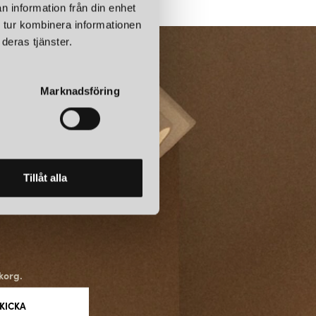
 och skapa ett komplett nätverk av belysning. Dessutom finns det
n information från din enhet
lningslösningar beroende på om skenan ska monteras i tak, på
 tur kombinera informationen
deras tjänster.
CH ESTETIK
Marknadsföring
iteten är Global skensystem utformade med fokus på estetik.
 svart – vilket gör att de kan integreras stilrent i olika
du söker en minimalistisk belysningslösning eller ett mer
er Global dig verktygen att skapa rätt atmosfär.
Tillåt alla
 ETT FRAMTIDSSÄKERT VAL
 skensystem får du inte bara hög teknisk prestanda utan även ett
och byggas ut över tid. Det gör Global till ett framtidssäkert val
oner och projekt som kräver flexibilitet. Oavsett om det handlar om
met eller uppdatera till smart styrning, är Global redo att möta
korg.