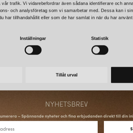
skensystemet i flera riktningar
vår trafik. Vi vidarebefordrar även sådana identifierare och anna
olika upphängnings- och infäl
nnons- och analysföretag som vi samarbetar med. Dessa kan i sin
vägg eller i undertak.
har tillhandahållit eller som de har samlat in när du har använt 
DESIGNMÖJLIGHETER O
Inställningar
Statistik
Utöver den tekniska funktional
Skenorna finns i färgerna vit och
inredningskoncept. Oavsett om 
framträdande designelement, g
Tillåt urval
GLOBAL SKENSYSTEM –
När du investerar i ett Global
system som enkelt kan anpassas 
NYHETSBREV
för både permanenta installati
att byta armaturer, utöka syste
umerera – Spännande nyheter och fina erbjudanden direkt till din in
behoven.