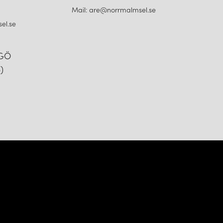
Mail: are@norrmalmsel.se
el.se
NGÖ
)