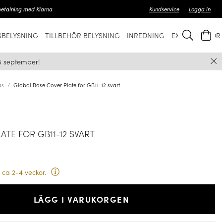
betalning med Klarna
Kundservice
Logga in
BELYSNING
TILLBEHÖR BELYSNING
INREDNING
EXKLUSIVT FÖ
5 september!
as
Global Base Cover Plate for GB11-12 svart
ATE FOR GB11-12 SVART
 ca 2-4 veckor.
LÄGG I VARUKORGEN