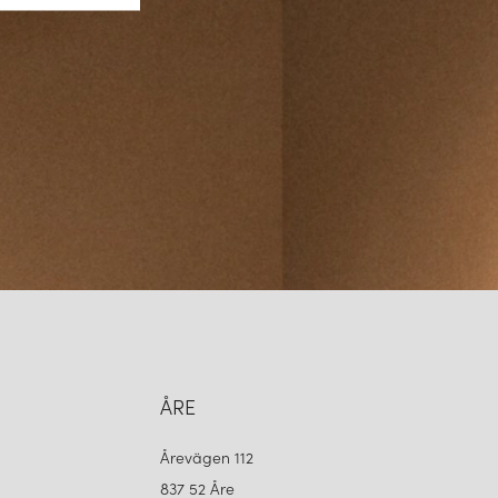
A DU VÄLJA GLOBAL OCH RÄTT TILLBEHÖR
lbehör representerar det bästa inom professionell belysning. Med
ompatibilitet och estetisk design får du en lösning som är lika
lande. Genom att kombinera rätt komponenter – från skenor och
upphängningssystem – kan du skapa en optimal belysningsmiljö som
 i ditt utrymme.
ÅRE
Årevägen 112
837 52 Åre