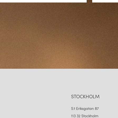
SLUTSATS – DÄRFÖR SK
Global skensystem och dess til
oöverträffad flexibilitet, hög k
funktionell som visuellt tillta
kopplingar till adaptrar och 
lyfter både funktion och känsla
STOCKHOLM
S:t Eriksgatan 87
113 32 Stockholm