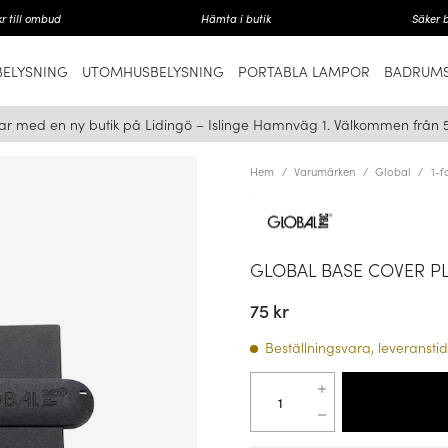
r till ombud
Hämta i butik
Säker 
ELYSNING
UTOMHUSBELYSNING
PORTABLA LAMPOR
BADRUMS
ar med en ny butik på Lidingö – Islinge Hamnväg 1. Välkommen från 
Hem
Varumärken
Global
1-f
GLOBAL BASE COVER PL
75 kr
Beställningsvara, leveranstid