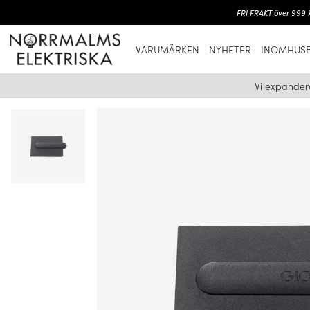
FRI FRAKT över 999 k
VARUMÄRKEN
NYHETER
INOMHUSB
Vi expander