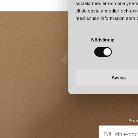
sociala medier och analysera 
till de sociala medier och a
med annan information som du 
S
Nödvändig
a
m
t
y
c
k
Avvisa
e
s
v
a
l
Pren